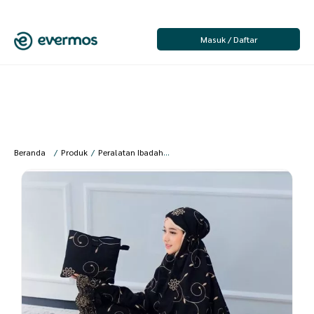
Masuk / Daftar
Beranda
/
Produk
/
Peralatan Ibadah
/
Wanita
/
Mukena Dewasa
/
qaydstor