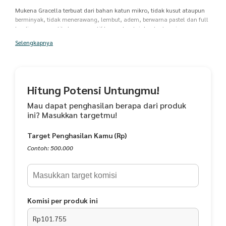
Mukena Gracella terbuat dari bahan katun mikro, tidak kusut ataupun
berminyak, tidak menerawang, lembut, adem, berwarna pastel dan full
bordir yang cantik dengan motif bunga teratai dan tentu saja nyaman
di pakai.
Selengkapnya
Sebelum dikirim produk dicek kualitasnya, jika ada kesalahan silahkan
chat untuk solusi.
Ukuran
Mukena Gracella ini berukuran All Size
Hitung Potensi Untungmu!
Spesifikasi Mukena Gracella :
Mau dapat penghasilan berapa dari produk
Bahan : Katun Mikro
ini? Masukkan targetmu!
Ukuran: All Size
ATASAN :
Target Penghasilan Kamu (Rp)
Panjang Depan -+ 120cm
Panjang Belakang -+ 130cm
Contoh: 500.000
BAWAHAN :
Panjang +- 115cm
Lingkar Rok +- 140 cm
saran pencucian bisa menggunakan mesin cuci
Komisi per produk ini
beli 1 gratis 1 warna gratis dikirim random
Rp101.755