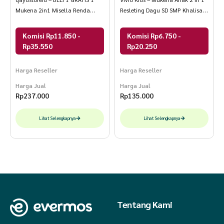
Mukena 2in1 Misella Renda
Resleting Dagu SD SMP Khalisa
Mewah
Series
Komisi Rp11.850 -
Komisi Rp6.750 -
Rp35.550
Rp20.250
Harga Reseller
Harga Reseller
Harga Jual
Harga Jual
Rp
237.000
Rp
135.000
Lihat Selengkapnya
Lihat Selengkapnya
Tentang Kami