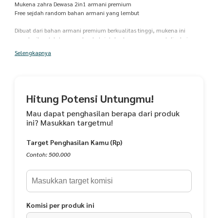
Mukena zahra Dewasa 2in1 armani premium
Free sejdah random bahan armani yang lembut
Dibuat dari bahan armani premium berkualitas tinggi, mukena ini
memberikan tekstur yang lembut, jatuh, dan nyaman saat dipakai.
- Detail motif print memiliki tampilan halus dan mewah
Selengkapnya
- Plus, eksklusif pouch cantik.
Include: Mukena (Atasan & Bawahan), Pouch, Ikat kepala tali
Detail Ukuran:
Hitung Potensi Untungmu!
Atasan Mukena
Panjang Mukena Depan: 130 cm
Mau dapat penghasilan berapa dari produk
Panjang Mukena Belakang: 135 cm
ini? Masukkan targetmu!
Bawahan Mukena
Target Penghasilan Kamu (Rp)
Panjang Rok: 115cm
Lingkar Pinggang : 65cm
Contoh: 500.000
Lingkar Pinggang Maks: 140cm
Lingkar Bawah: 145cm
Pouch mewah Size 27 cm x 20 cm
free sejadah warna random
Komisi per produk ini
ukuran sejadah 50 cm x 110 cm
Saran pencucin bisa menggunakan mesin cuci