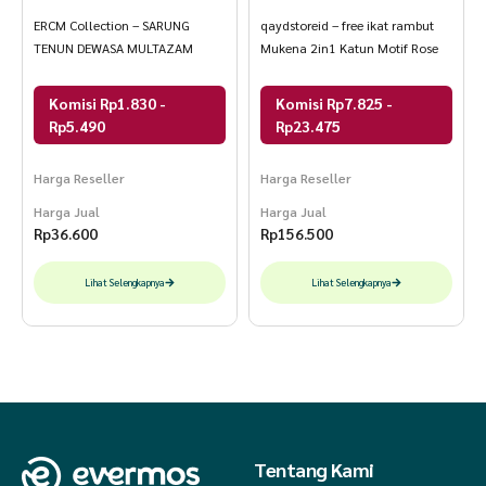
ERCM Collection – SARUNG
qaydstoreid – free ikat rambut
TENUN DEWASA MULTAZAM
Mukena 2in1 Katun Motif Rose
Komisi Rp1.830 -
Komisi Rp7.825 -
Rp5.490
Rp23.475
Harga Reseller
Harga Reseller
Harga Jual
Harga Jual
Rp
36.600
Rp
156.500
Lihat Selengkapnya
Lihat Selengkapnya
Tentang Kami