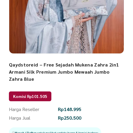
Qaydstoreid – Free Sejadah Mukena Zahra 2in1
Armani Silk Premium Jumbo Mewaah Jumbo
Zahra Blue
Komisi Rp101.505
Harga Reseller
Rp
148.995
Harga Jual
Rp
250.500
Masuk / Daftar
untuk melihat update harga & komisi terbaru