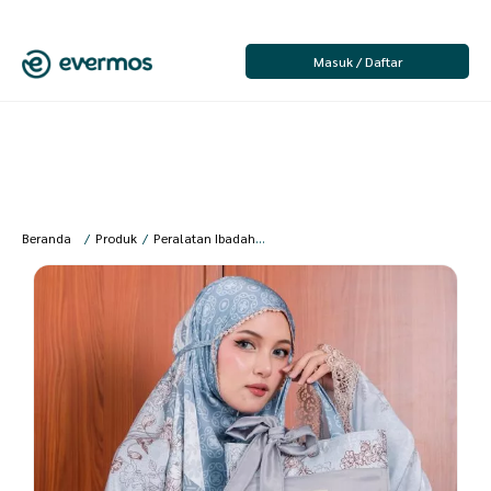
Masuk / Daftar
Beranda
/
Produk
/
Peralatan Ibadah
/
Wanita
/
Mukena Dewasa
/
qaydsto