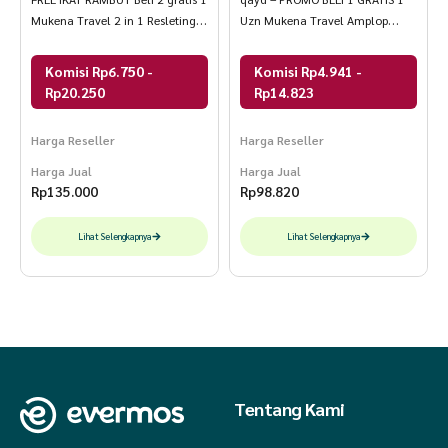
Mukena Travel 2 in 1 Resleting
Uzn Mukena Travel Amplop
Mutiara
Jumbo Renda Bahan Hyget
Komisi Rp6.750 -
Komisi Rp4.941 -
Rp20.250
Rp14.823
Harga Reseller
Harga Reseller
Harga Jual
Harga Jual
Rp
135.000
Rp
98.820
Lihat Selengkapnya
Lihat Selengkapnya
Tentang Kami