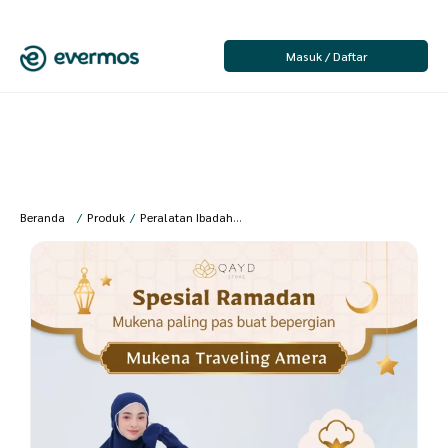
Masuk / Daftar
Beranda
/
Produk
/
Peralatan Ibadah
/
Wanita
/
Mukena Dewasa
/
qaydsto