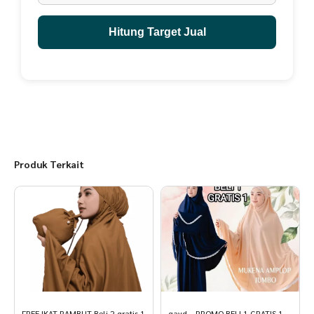
Spesifikasi Mukena Terusan Amera Renda Jumbo Muat BB 95 Kg
Hitung Target Jual
Bahan : Katun mikro premium Grade A
Berat: 500 gram (2pcs untuk 1Kg)
Ukuran: All Size to Jumbo
Panjang Depan Terusan -+ 185cm
Lingkar Pinggang -+175cm
Produk Terkait
Sebelum dikirim produk dicek kualitasnya,
Perbedaan Warna "sedikit" mungkin terjadi akibat Pencahayaan Saat
Pengambilan Gambar
Saran penucucian bisa menggunakan mesin cuci
FREE IKAT RAMBUT Beli 2 gratis 1
qayd – PROMO BELI 1 GRATIS 1