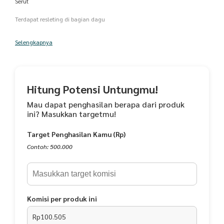
Serut
Terdapat resleting di bagian dagu
Selengkapnya
Amera Mukena Terusan Jumbo polos dengan bahan katun premium
import yang lebih lembut dan halus di kulit.
Hitung Potensi Untungmu!
Mau dapat penghasilan berapa dari produk
ini? Masukkan targetmu!
Berwarna pastel dan Renda Import yang cantik, ada karet jari ditangan
,Ikat Kepala Memakai Tali Lonceng dan tentu saja nyaman di pakai.
Target Penghasilan Kamu (Rp)
Contoh: 500.000
Cocok di Gunakan untuk sholat di rumah, traveling atau di kantor.
Komisi per produk ini
Pengiriman:
Rp100.505
Dikirim dihari yang sama selama ada stok.