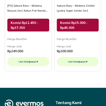
[PO] Sakura Baru – Mukena
Sakura Baru – Mukena Crinkle
Nazura 2in1 Katun Poil Renda
Lyodra Super Jumbo 3in1
Giper Elegant
Komisi Rp12.450 -
Komisi Rp15.000 -
Rp37.350
Rp45.000
Harga Reseller
Harga Reseller
Harga Jual
Harga Jual
Rp
249.000
Rp
300.000
Lihat Selengkapnya
Lihat Selengkapnya
Tentang Kami