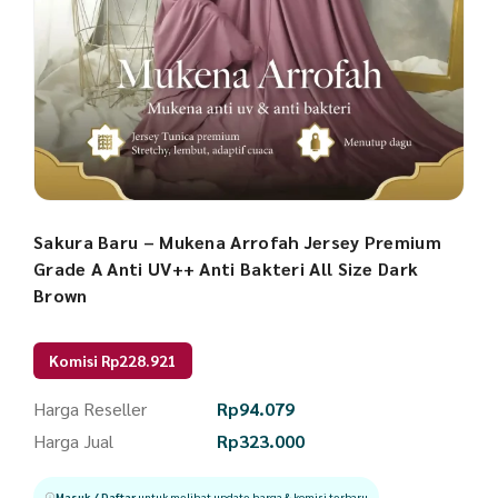
Sakura Baru – Mukena Arrofah Jersey Premium
Grade A Anti UV++ Anti Bakteri All Size Dark
Brown
Komisi Rp228.921
Harga Reseller
Rp
94.079
Harga Jual
Rp
323.000
Masuk / Daftar
untuk melihat update harga & komisi terbaru