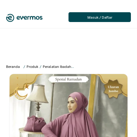
Masuk / Daftar
Beranda
/
Produk
/
Peralatan Ibadah
/
Wanita
/
Mukena Dewasa
/
Sakura B