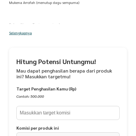
Mukena Arrofah (menutup dagu sempurna)
Bahan [Jersey Tunica premium)
Selengkapnya
bahan jersey tunica adalah bahan yang sangat setreachi, lembut, tidak
nerawang, cocok di cuaca panas maupun dingin dan memakai bahan
jersey no 1 di kelas nya
Hitung Potensi Untungmu!
Detail ukuran :
Mau dapat penghasilan berapa dari produk
ini? Masukkan targetmu!
Atasan mukena : 135_+
Target Penghasilan Kamu (Rp)
Belakang mukena : 140_+
Contoh: 500.000
Rok mukena
Panjang : 120_+
Komisi per produk ini
Lebar 75cm : _+