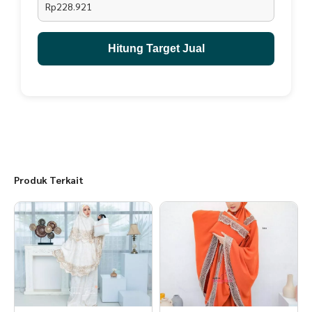
Rp228.921
Muat berat badan : 120kg_+
Hitung Target Jual
Sudah ANTI UV dan Sudah Anti Bakteri
Instruksi pencucian :
Bisa di cuci menggunakan mesin cuci atau manual
Produk Terkait
PRE ORDER SELAMA 14 HARI YAA!!