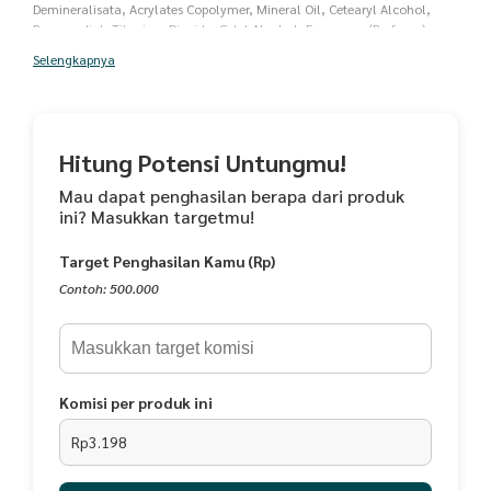
Demineralisata, Acrylates Copolymer, Mineral Oil, Cetearyl Alcohol,
Propanediol, Titanium Dioxide, Cetyl Alcohol, Fragrance (Perfume)
Components and Finished Fragrances, Shea Butter (Butyrospermum
Selengkapnya
Parkii), Niacinamide, Dimethicone, Triisopropanolamine, Glycerin,
Ceramide 2, Acrylates/C-10-30 Alkyl Acrylate Crosspolymer, Dmdm
Hydantoin, Glutathione, Tocopheryl Acetate, Sodium Hyaluronate,
Glycolic Acid, Cl 12490.
Hitung Potensi Untungmu!
Manfaat:
- Memutihkan dan mencerahkan kulit
Mau dapat penghasilan berapa dari produk
- Membantu mengangkat sel-sel kulit mati pada kulit tubuh
ini? Masukkan targetmu!
- Membantu meregenerasikan kulit setelah eksfolisi
- Mampu mengembalikan kelembaban kulit tubuh
Target Penghasilan Kamu (Rp)
Cara Pakai:
Contoh: 500.000
Pastikan tubuh sudah bersih dari sisa kotoran dan keringat
Ambil 1 pump produk ke tangan
Oleskan ke area seperti tangan, kaki, dan bagian tubuh lainnya
Diamkan beberapa saat sampai semua produk menyerap ke dalam kulit.
Komisi per produk ini
Happy
No. Halal: 1151248100720
Rp3.198
BPOM NA18220105118
Charming