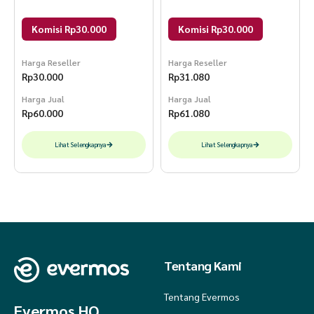
Kadas Kurap Gatal-Gatal
Menyamarkan Stretch Mark
Komisi Rp30.000
Komisi Rp30.000
Sabun Bulus 60 gr
Harga Reseller
Harga Reseller
Rp
30.000
Rp
31.080
Harga Jual
Harga Jual
Rp
60.000
Rp
61.080
Lihat Selengkapnya
Lihat Selengkapnya
Tentang Kami
Tentang Evermos
Evermos HQ