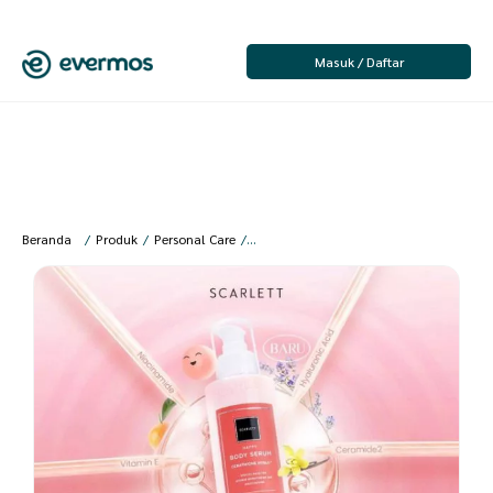
Masuk / Daftar
Beranda
/
Produk
/
Personal Care
/
Perawatan Kulit
/
Body Lotion
/
[SS] Sc