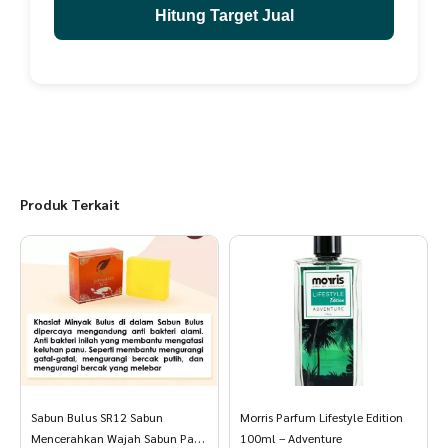
No. Halal: 1151248100720
Hitung Target Jual
BPOM NA18220105309
Jolly
No. Halal: 1151248100720
BPOM NA18220105360
Loving
No. Halal: 1151248100720
BPOM NA18230102041
Produk Terkait
Durasi masa simpan 2 tahun
Periode kadaluarsa 3 tahun
Sabun Bulus SR12 Sabun
Morris Parfum Lifestyle Edition
Mencerahkan Wajah Sabun Panu
100ml – Adventure