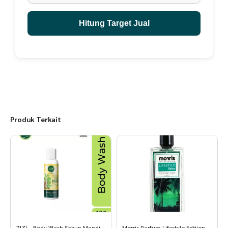
components and finished fragrances,styrene/acrylates
copolymer,glycerin,acrylates copolmer,cetyl
alcohol,propanediol,titanium dioxide,DMDM
Hitung Target Jual
hydantion,triisopropanolamine,naicinamide,tocopheryl
acetate,acrylates/C10-30 Alkyl acrylate crosspolymer,Cl 60725.
Charming
BPOM: NA 18210105290
Halal MUI 01151248100720
Romansa
BPOM: NA 18210105285
Halal MUI 01151248100720
Produk Terkait
Fantasia
BPOM: NA18210101532
Halal MUI 01151248100720
Happy
BPOM: NA 18220105323
Halal MUI 01151248100720
Freshy
BPOM: NA 18210105828
Halal MUI 01151248100720
ZIZI – Body Wash Sabun Mandi
Morris Parfum Lifestyle Edition