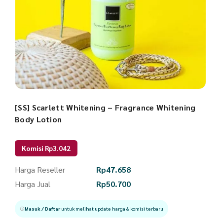
[SS] Scarlett Whitening – Fragrance Whitening
Body Lotion
Komisi Rp3.042
Harga Reseller
Rp
47.658
Harga Jual
Rp
50.700
Masuk / Daftar
untuk melihat update harga & komisi terbaru