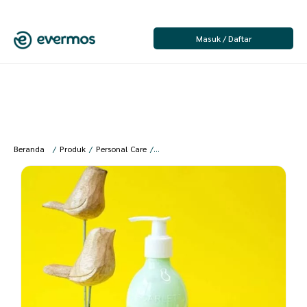
Masuk / Daftar
Beranda
/
Produk
/
Personal Care
/
Perawatan Kulit
/
Body Scrub
/
[SS] Sca