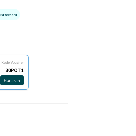
si terbaru
Kode Voucher
30POT1
Gunakan