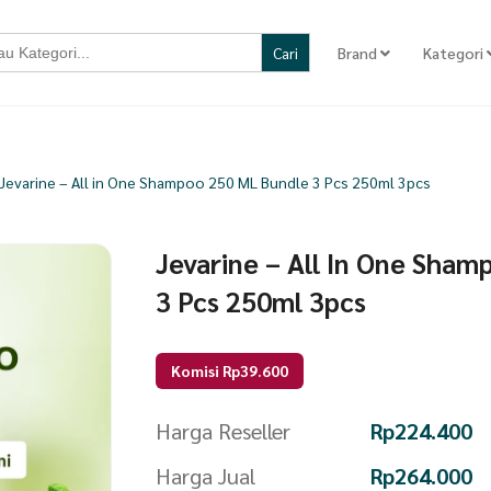
Brand
Kategori
Jevarine – All in One Shampoo 250 ML Bundle 3 Pcs 250ml 3pcs
Jevarine – All In One Sha
3 Pcs 250ml 3pcs
Komisi Rp39.600
Harga Reseller
Rp
224.400
Harga Jual
Rp
264.000