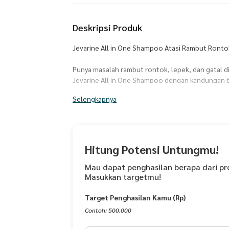
Deskripsi Produk
Jevarine All in One Shampoo Atasi Rambut Ronto
Punya masalah rambut rontok, lepek, dan gatal di 
Jevarine All in One Shampoo dengan kandungan ba
Diformulasikan khusus dengan Ekstrak Aloe Vera, 
Selengkapnya
shampoo ini membantu menutrisi rambut dari ak
lebih sehat, kuat, dan hitam berkilau alami.
Manfaat Jevarine All in One Shampoo
Hitung Potensi Untungmu!
Mencegah rambut rontok
Membantu menyuburkan rambut
Mau dapat penghasilan berapa dari pr
Masukkan targetmu!
Menjaga warna rambut tetap hitam alami
Mengurangi gatal pada kulit kepala
Target Penghasilan Kamu (Rp)
Memberikan sensasi dingin yang menyegarkan
Contoh: 500.000
Kandungan Utama