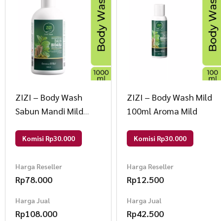
ZIZI – Body Wash
ZIZI – Body Wash Mild
Sabun Mandi Mild
100ml Aroma Mild
1000 ml 1000 ml
Aroma Mild
Komisi Rp30.000
Komisi Rp30.000
Harga Reseller
Harga Reseller
Rp
78.000
Rp
12.500
Harga Jual
Harga Jual
Rp
108.000
Rp
42.500