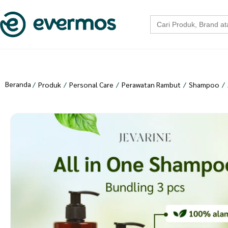
Search
for:
Beranda
/
Produk
/
Personal Care
/
Perawatan Rambut
/
Shampoo
/