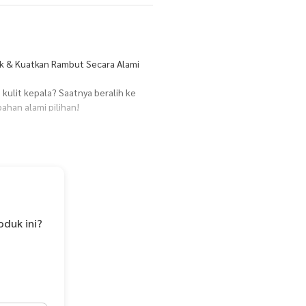
k & Kuatkan Rambut Secara Alami
kulit kepala? Saatnya beralih ke
han alami pilihan!
Urang Aring, dan Minyak Kemiri,
ar hingga ujung, membuat rambut
oduk ini?