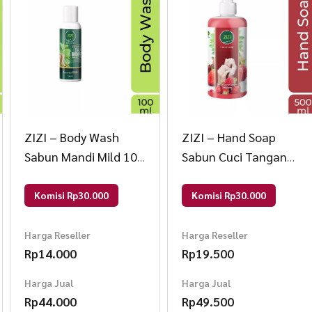
ZIZI – Body Wash
ZIZI – Hand Soap
Sabun Mandi Mild 100
Sabun Cuci Tangan
ml 100 ml Aroma Mild
500 ml 500 ml Aroma
Strawberry
Komisi Rp30.000
Komisi Rp30.000
Harga Reseller
Harga Reseller
Rp
14.000
Rp
19.500
Harga Jual
Harga Jual
Rp
44.000
Rp
49.500