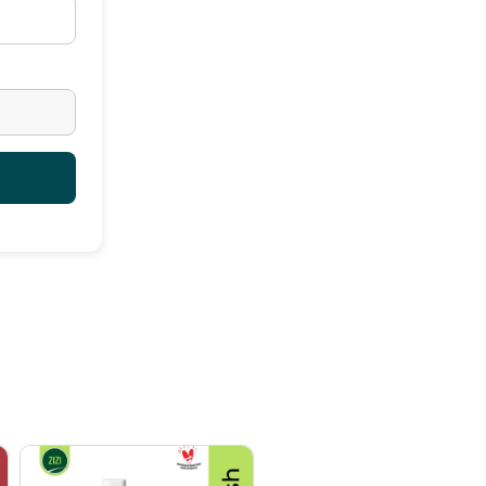
elembapkan rambut
i rambut
gsang pertumbuhan rambut
 Award 2022