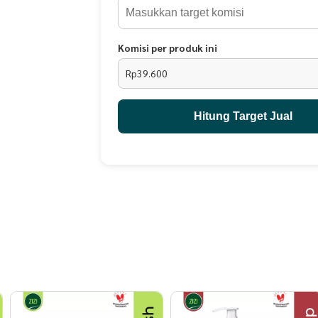
Ekstrak Aloe Vera Menyejukkan kulit kepala & m
Urang Aring Membantu menjaga warna hitam alam
Minyak Kemiri Menguatkan akar rambut & meran
Komisi per produk ini
Rp39.600
Keunggulan Produk
100% bahan alami
Hitung Target Jual
Aman digunakan sehari-hari
Sudah bersertifikat halal MUI
Terdaftar di BPOM (NA18221000473)
Mendapatkan penghargaan Indonesia Excellence
Isi & Kemasan
Netto: 250 mL *3pcs