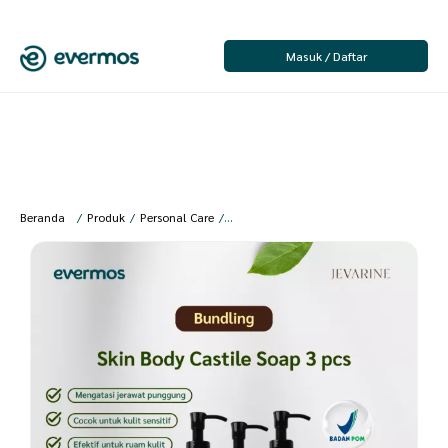
Masuk / Daftar
Beranda
/
Produk
/
Personal Care
/
Perawatan Tubuh
/
Sabun Mandi
/
Jeva