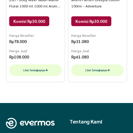
Floral 1000 ml 1000 ml Aroma
100ml – Adventure
Floral
Komisi Rp30.000
Komisi Rp30.000
Harga Reseller
Harga Reseller
Rp
78.000
Rp
31.080
Harga Jual
Harga Jual
Rp
108.000
Rp
61.080
Lihat Selengkapnya
Lihat Selengkapnya
Tentang Kami