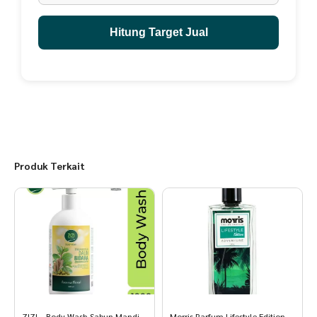
Halal & terdaftar di BPOM
Kenapa Pilih Jevarine?
Hitung Target Jual
Bahan alami berkualitas
Aman digunakan sehari-hari
Melembapkan sekaligus menyehatkan kulit
Teruji, Halal, dan BPOM
Waktunya tampil percaya diri dengan kulit sehat, cerah, dan bebas
jerawat bersama Jevarine Bundling – Skin Body Soap + Acne Body
Lotion.
Produk Terkait
ZIZI – Body Wash Sabun Mandi
Morris Parfum Lifestyle Edition