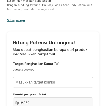
kusam, dan masalah kulit sensitif!
Dengan bundling Jevarine Skin Body Soap + Acne Body Lotion, kulit
lebih sehat, cerah, dan bebas jerawat.
Jevarine Skin Body Soap (250ml)
Selengkapnya
Sabun tubuh alami yang lembut, membersihkan kulit tanpa membuat
kering.
100% bahan alami
Cocok untuk kulit sensitif & eksim
Sudah terdaftar di BPOM & bersertifikat Halal
Hitung Potensi Untungmu!
Jevarine Acne Body Lotion (100ml)
Mau dapat penghasilan berapa dari produk
Lotion khusus untuk kulit berjerawat & kusam, diformulasikan dengan
ini? Masukkan targetmu!
Centella Asiatica, Panthenol, Ceramide 3, dan Hyaluronic Acid.
Membantu menyembuhkan jerawat punggung
Target Penghasilan Kamu (Rp)
Mencerahkan kulit kusam
Melembapkan & memperbaiki skin barrier
Contoh: 500.000
Aman untuk kulit sensitif
Manfaat Bundling
Mengatasi jerawat punggung & tubuh
Komisi per produk ini
Membantu mencerahkan kulit kusam
Melembapkan & menutrisi kulit
Rp19.050
Aman untuk kulit sensitif & ruam