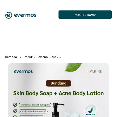
Masuk / Daftar
Beranda
/
Produk
/
Personal Care
/
Perawatan Tubuh
/
Sabun Mandi
/
Jeva