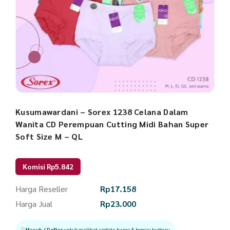
Kusumawardani – Sorex 1238 Celana Dalam
Wanita CD Perempuan Cutting Midi Bahan Super
Soft Size M – QL
Komisi Rp5.842
Harga Reseller
Rp
17.158
Harga Jual
Rp
23.000
Masuk / Daftar
untuk melihat update harga & komisi terbaru