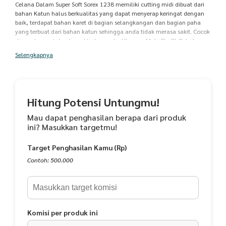
Celana Dalam Super Soft Sorex 1238 memiliki cutting midi dibuat dari
bahan Katun halus berkualitas yang dapat menyerap keringat dengan
baik, terdapat bahan karet di bagian selangkangan dan bagian paha
yang terbuat dari bahan katun sehingga anda tidak merasa sakit. Cocok
digunakan untuk setiap aktivitas anda. Ukuran : M, L, EL, QL Detail
persamaan ukuran sbb : M = M L = L EL = XL QL = XXL Lingkar pinggang :
Selengkapnya
M : 55 68 cm L : 59 75 cm EL : 61 89 cm QL : 67 96 cm Saran pencucian
: - Cuci dengan cara manual. - Jangan merendam kain terlalu lama. -
Jangan menggunakan deterjen pemutih pada kain yang memiliki warna
selain putih. - Tidak perlu menjemur kain langsung di bawah sinar
matahari. - Setrika kain dengan suhu panas yang sangat rendah
Hitung Potensi Untungmu!
Mau dapat penghasilan berapa dari produk
ini? Masukkan targetmu!
Target Penghasilan Kamu (Rp)
Contoh: 500.000
Komisi per produk ini