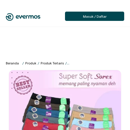
Masuk / Daftar
Beranda
/
Produk
/
Produk Terlaris
/
Kusumawardani – Sorex 1238 Celana Da