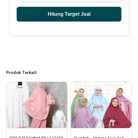
bahan-bahan pilihan berkualitas, Cemilan selalu Fresh karena dibuat
Made By Order, Cocok dijadikan Oleh-Oleh Khas Bandung
Hitung Target Jual
Produk Terkait
FREE IKAT RAMBUT BELI 2 GRATIS
Vivio Kids – Mukena Anak 2in1