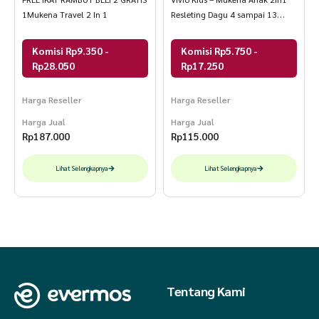
1Mukena Travel 2 In 1
Resleting Dagu 4 sampai 13
Tahun
Komisi Rp9.350 -
Komisi Rp5.750 -
Rp28.050
Rp17.250
Harga Reseller
Harga Reseller
Harga Jual
Harga Jual
Rp
187.000
Rp
115.000
Lihat Selengkapnya
Lihat Selengkapnya
Tentang Kami