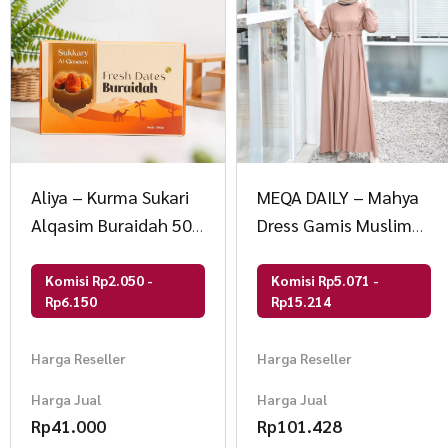
Aliya – Kurma Sukari
MEQA DAILY – Mahya
Alqasim Buraidah 500
Dress Gamis Muslim
Gram
Wanita
Komisi Rp2.050 -
Komisi Rp5.071 -
Rp6.150
Rp15.214
Harga Reseller
Harga Reseller
Harga Jual
Harga Jual
Rp
41.000
Rp
101.428