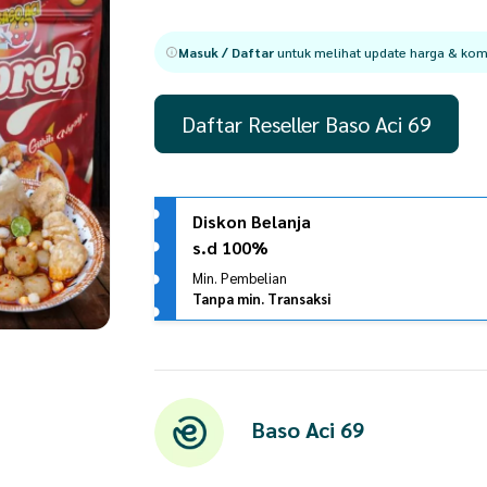
Masuk / Daftar
untuk melihat update harga & komi
Daftar Reseller Baso Aci 69
Diskon Belanja
s.d 100%
Min. Pembelian
Tanpa min. Transaksi
Baso Aci 69