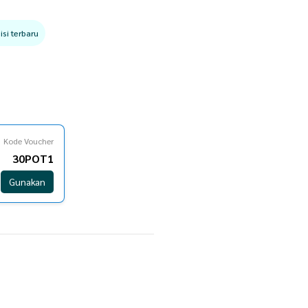
si terbaru
Kode Voucher
30POT1
Gunakan