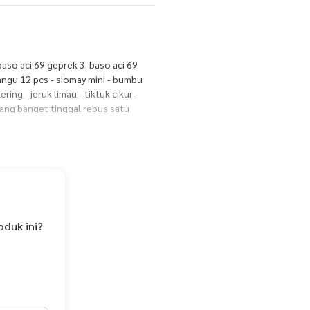
. baso aci 69 geprek 3. baso aci 69
rangu 12 pcs - siomay mini - bumbu
ing - jeruk limau - tiktuk cikur -
pang banget tinggal rebus satu
 matang angkat dan masukan ke
 toping sesuai selera Nomor Halal :
mor PIRT :2063205011141-23
r 3 bulan expired 3 bulan dari
oduk ini?