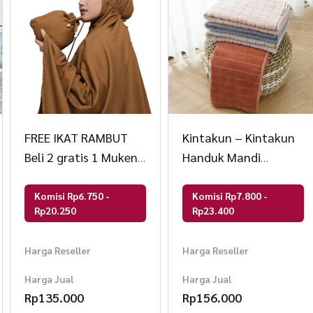
FREE IKAT RAMBUT
Kintakun – Kintakun
Beli 2 gratis 1 Mukena
Handuk Mandi
Travel 2 in 1 Resleting
Dewasa Cotton Pile
Mutiara
Towel Tama DLUXE
Komisi Rp6.750 -
Komisi Rp7.800 -
Rp20.250
Rp23.400
Harga Reseller
Harga Reseller
Harga Jual
Harga Jual
Rp
135.000
Rp
156.000