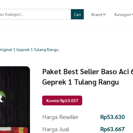
Brand
Kategori
Original 1 Geprek 1 Tulang Rangu
Paket Best Seller Baso Aci 6
Geprek 1 Tulang Rangu
Komisi Rp10.037
Harga Reseller
Rp
53.630
Harga Jual
Rp
63.667