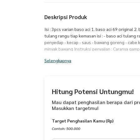
Deskripsi Produk
Isi : 3pcs varian baso aci 1. baso aci 69 original 2
tulang rangu tiap kemasan isi : - baso aci tulang 
penyedap - kecap - saus - bawang goreng - cabe ker
minyak bawang Instruksi penyajian : Caranya gam
bungkus boci selama 5-10menit Setelah rebusan
Selengkapnya
dalam mangkok yang sudah siap Masukan cabe dan
HS1B/006252/082019/PPM 01101233770819 No
Masa Simpan suhu ruangan 2 mingguan dalam freze
mulai pengiriman
Hitung Potensi Untungmu!
Mau dapat penghasilan berapa dari pr
Masukkan targetmu!
Target Penghasilan Kamu (Rp)
Contoh: 500.000