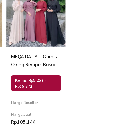
MEQA DAILY – Gamis
O ring Rempel Busui
Friendly
Komisi Rp5.257 -
Rp15.772
Harga Reseller
Harga Jual
Rp
105.144