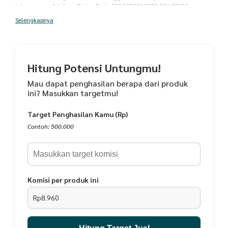
tahan sampe 1 tahun. Dinkes Pir-t : 2113273012282-23 LPPOM :
01061205130518 Ukuran botol 200 ml Ukuran produk 165 gr
Selengkapnya
Hitung Potensi Untungmu!
Mau dapat penghasilan berapa dari produk
ini? Masukkan targetmu!
Target Penghasilan Kamu (Rp)
Contoh: 500.000
Komisi per produk ini
Rp8.960