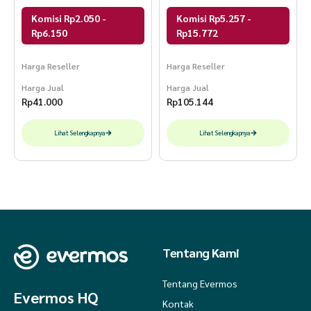
Komisi Rp2.050 -
Komisi Rp5.257 -
Rp6.150
Rp15.772
Harga Reseller
Harga Reseller
Harga Jual
Harga Jual
Rp
41.000
Rp
105.144
Lihat Selengkapnya
Lihat Selengkapnya
Tentang Kami
Tentang Evermos
Evermos HQ
Kontak