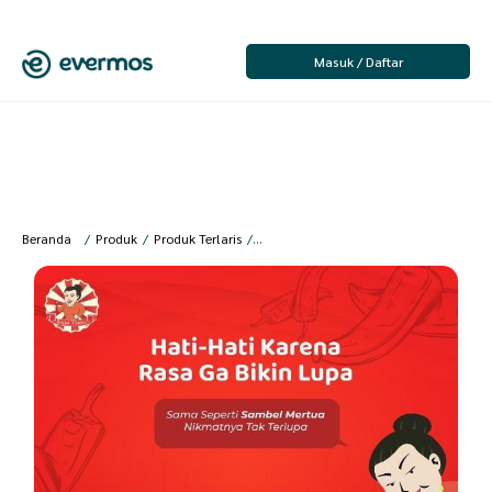
Masuk / Daftar
Beranda
/
Produk
/
Produk Terlaris
/
Sambel Mertua Sambel Bawang