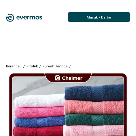
Masuk / Daftar
Beranda
/
Produk
/
Rumah Tangga
/
Kamar Mandi
/
Handuk Mandi
/
Chal