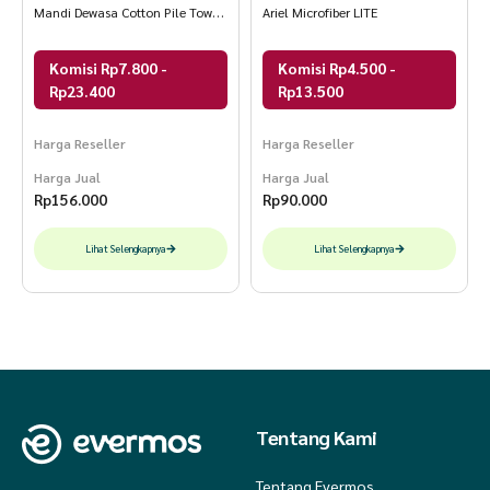
Mandi Dewasa Cotton Pile Towel
Ariel Microfiber LITE
Sari DLUXE
Komisi Rp7.800 -
Komisi Rp4.500 -
Rp23.400
Rp13.500
Harga Reseller
Harga Reseller
Harga Jual
Harga Jual
Rp
156.000
Rp
90.000
Lihat Selengkapnya
Lihat Selengkapnya
Tentang Kami
Tentang Evermos