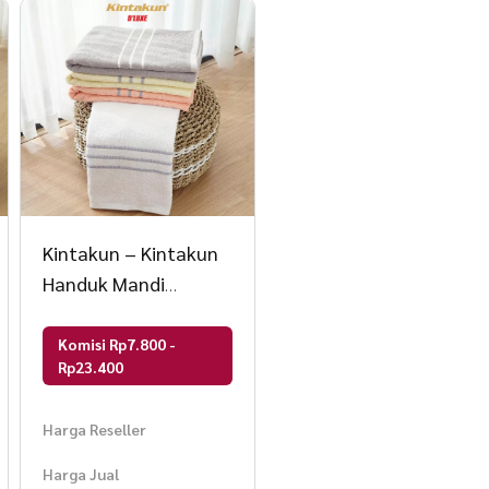
Kintakun – Kintakun
Handuk Mandi
Dewasa Cotton Pile
Towel Karsa DLUXE
Komisi Rp7.800 -
Rp23.400
Harga Reseller
Harga Jual