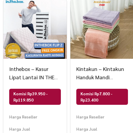
Inthebox – Kasur
Kintakun – Kintakun
Lipat Lantai IN THE
Handuk Mandi
BOX FLIP Z – gratis
Dewasa Cotton Pile
bantal & tas kasur
Towel Arum DLUXE
Komisi Rp39.950 -
Komisi Rp7.800 -
Rp119.850
Rp23.400
lipat F388FZ-LL2P-
70×140
160NTR
Harga Reseller
Harga Reseller
Harga Jual
Harga Jual