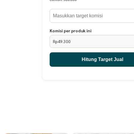
berlaku pada produk cacat atau produk/warna yan
jika produk dikembalikan ke penjual dengan kondi
dicuci, dengan label, etc)
Komisi per produk ini
Rp49.300
Hitung Target Jual