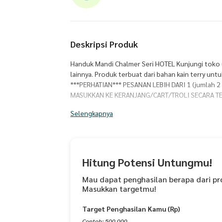
Deskripsi Produk
Handuk Mandi Chalmer Seri HOTEL Kunjungi toko 
lainnya. Produk terbuat dari bahan kain terry untu
***PERHATIAN*** PESANAN LEBIH DARI 1 (jumlah 2
MASUKKAN KE KERANJANG/CART/TROLI SECARA TE
BERSAMAAN. Handuk seri Hotel ukuran besar, ekst
Selengkapnya
yang dipakai hotel berbintang. Spesifikasi produk
(handuk mandi, handuk hotel) Ketebalan : 550 gs
katun Perawatan : cuci dengan mesin atau tangan
matahari, tidak perlu disetrika, jangan mengguna
penggunaan dan penyerapan yang optimal setelah p
Hitung Potensi Untungmu!
akan mempengaruhi tampilan dan kelembutan pro
cucian lain, akan ada serat yang rontok pada pen
Mau dapat penghasilan berapa dari pr
Masukkan targetmu!
berkurang setelah setiap pencucian. * Pemakaia
dicuci dapat membuat daya serap berkurang. * W
Target Penghasilan Kamu (Rp)
semirip mungkin dengan aslinya, perselisihan war
cahaya, pengaturan layar hp/monitor dan batch p
Contoh: 500.000