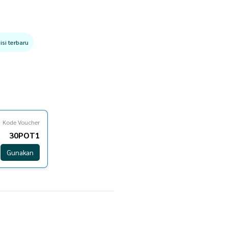
si terbaru
Kode Voucher
30POT1
Gunakan