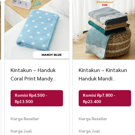
Kintakun – Handuk
Kintakun – Kintakun
Coral Print Mandy
Handuk Mandi
Microfiber LITE
Dewasa Cotton Pile
Towel Sari DLUXE
Komisi Rp4.500 -
Komisi Rp7.800 -
Rp13.500
Rp23.400
Harga Reseller
Harga Reseller
Harga Jual
Harga Jual