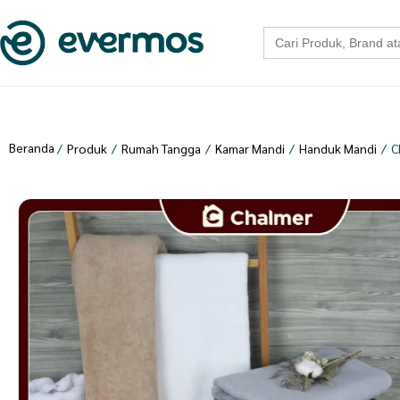
Search
for:
Beranda
/
Produk
/
Rumah Tangga
/
Kamar Mandi
/
Handuk Mandi
/
C