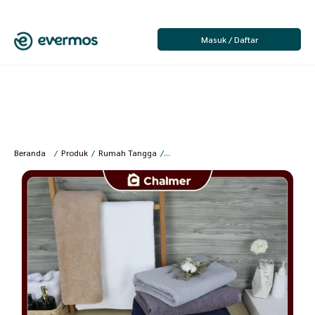
Masuk / Daftar
Beranda
/
Produk
/
Rumah Tangga
/
Kamar Mandi
/
Handuk Mandi
/
Chal