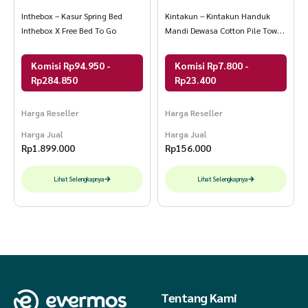
Inthebox – Kasur Spring Bed
Kintakun – Kintakun Handuk
Inthebox X Free Bed To Go
Mandi Dewasa Cotton Pile Towel
Sari DLUXE
Komisi Rp94.950 -
Komisi Rp7.800 -
Rp284.850
Rp23.400
Harga Reseller
Harga Reseller
Harga Jual
Harga Jual
Rp
1.899.000
Rp
156.000
Lihat Selengkapnya
Lihat Selengkapnya
Tentang Kami