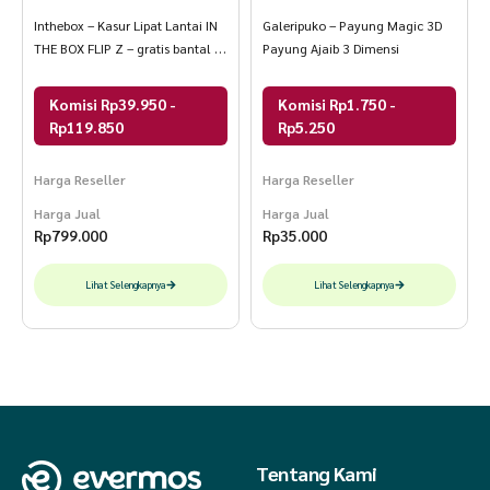
Inthebox – Kasur Lipat Lantai IN
Galeripuko – Payung Magic 3D
THE BOX FLIP Z – gratis bantal &
Payung Ajaib 3 Dimensi
tas kasur lipat F388FZ-LL2P-
160NTR
Komisi Rp39.950 -
Komisi Rp1.750 -
Rp119.850
Rp5.250
Harga Reseller
Harga Reseller
Harga Jual
Harga Jual
Rp
799.000
Rp
35.000
Lihat Selengkapnya
Lihat Selengkapnya
Tentang Kami