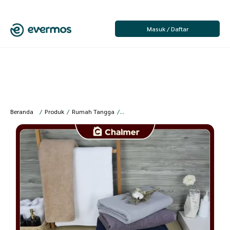
Masuk / Daftar
Beranda
/
Produk
/
Rumah Tangga
/
Kamar Mandi
/
Handuk Mandi
/
Chal