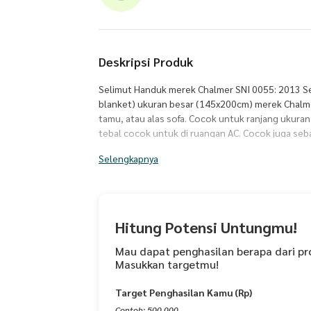
Deskripsi Produk
Selimut Handuk merek Chalmer SNI 0055: 2013 S
blanket) ukuran besar (145x200cm) merek Chalmer
tamu, atau alas sofa. Cocok untuk ranjang ukura
tebal cocok untuk di ruangan AC. Cocok juga se
kekasih Anda, souvenir pernikahan, dan hadiah u
Selengkapnya
Bahan campuran katun, sehingga lembut dan han
LEBIH DARI 1 (jumlah 2 dan seterusnya) BISA B
KERANJANG/CART/TROLI SECARA TERPISAH, BAYA
Spesifikasi produk: Ukuran : 145 x 200cm - Ukura
+/- 1 KG per 1 selimut Bahan : 90% cotton/katun
Hitung Potensi Untungmu!
dengan mesin atau tangan, keringkan dengan mesi
disetrika, jangan menggunakan pemutih Catatan:
Mau dapat penghasilan berapa dari pr
Masukkan targetmu!
penyerapan yang optimal setelah pencucian ketiga
tampilan dan kelembutan produk * Cuci secara ter
Target Penghasilan Kamu (Rp)
serat yang rontok pada pencucian pertama tetapi
pencucian. * Pemakaian produk pelembut (soften
Contoh: 500.000