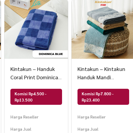
Kintakun – Handuk
Kintakun – Kintakun
Coral Print Dominica
Handuk Mandi
Microfiber LITE
Dewasa Cotton Pile
Towel Sari DLUXE
Komisi Rp4.500 -
Komisi Rp7.800 -
Rp13.500
Rp23.400
Harga Reseller
Harga Reseller
Harga Jual
Harga Jual