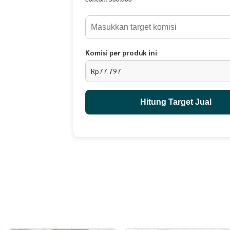
daya serap berkurang. * Warna produk pada foto
aslinya, perselisihan warna bisa terjadi karena s
hp/monitor dan batch pencelupan warna. * Garan
cacat atau produk/warna yang salah dikirim. Uang
dikembalikan ke penjual dengan kondisi pada wak
Komisi per produk ini
label, etc)
Rp77.797
Hitung Target Jual