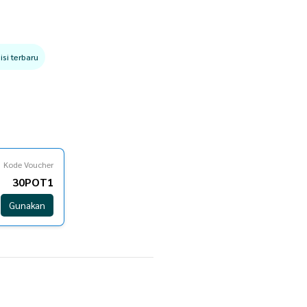
si terbaru
Kode Voucher
30POT1
Gunakan