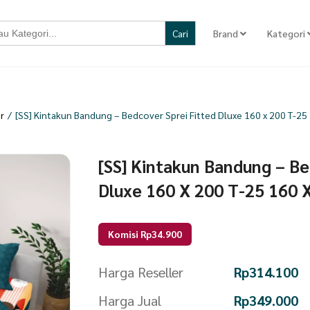
Brand
Kategori
r
/
[SS] Kintakun Bandung – Bedcover Sprei Fitted Dluxe 160 x 200 T-25
[SS] Kintakun Bandung – Be
Dluxe 160 X 200 T-25 160 
Komisi Rp34.900
Harga Reseller
Rp
314.100
Harga Jual
Rp
349.000