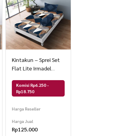
Kintakun – Sprei Set
Flat Lite Irmadel
Microtex T20
Komisi Rp6.250 -
Rp18.750
Harga Reseller
Harga Jual
Rp
125.000