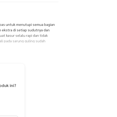
h pas untuk menutupi semua bagian
 ekstra di setiap sudutnya dan
t kasur selalu rapi dan tidak
ali pada sarung guling sudah
kenyamanan tidur. Dibuat dari serat
eath menghasilkan kain yang lebih
i gerah dan nyaman di kulit.
motif sprei tidak luntur dan lebih
bih aman. Kualitas terjamin. Bangga
oduk ini?