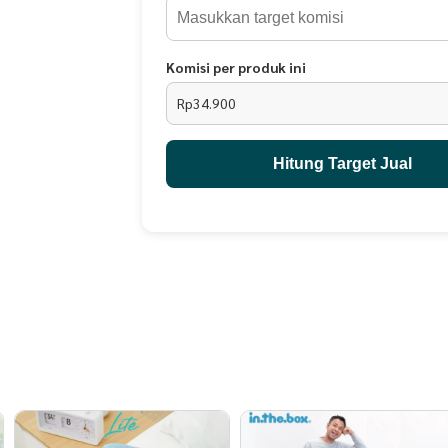
- 2 Sarung Guling 24 X 85 cm
Saran pencucian : Cuci secara manual atau meng
Komisi per produk ini
Rp34.900
Hitung Target Jual