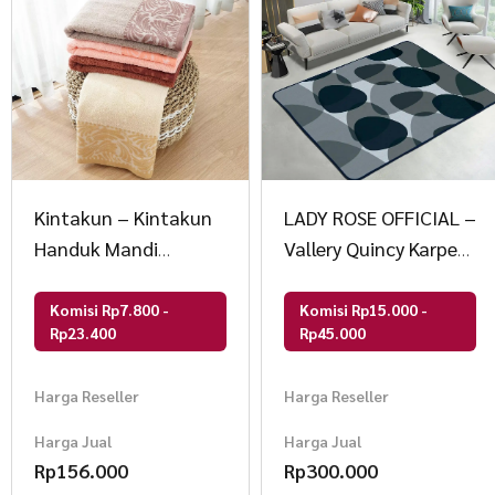
Kintakun – Kintakun
LADY ROSE OFFICIAL –
Handuk Mandi
Vallery Quincy Karpet
Dewasa Cotton Pile
Alia
Towel Tirta DLUXE
Komisi Rp7.800 -
Komisi Rp15.000 -
Rp23.400
Rp45.000
Harga Reseller
Harga Reseller
Harga Jual
Harga Jual
Rp
156.000
Rp
300.000