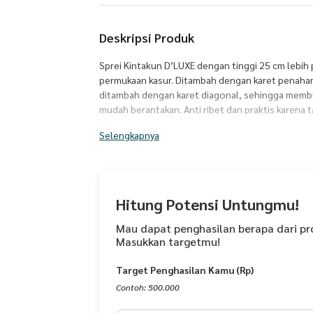
Deskripsi Produk
Sprei Kintakun D’LUXE dengan tinggi 25 cm lebi
permukaan kasur. Ditambah dengan karet penahan
ditambah dengan karet diagonal, sehingga membua
mudah berantakan. Anti ribet dan praktis karena t
terpasang rapi. Pilihan ideal untuk meningkatkan 
Selengkapnya
microtex yang dilengkapi dengan Teknologi Hi-Br
lembut, halus, menyerap keringat lebih cepat, ant
Ditambah dengan Disperse Printing yang membuat 
nyata. Mempunyai sertifikat K3L sehingga sprei le
buatan Indonesia!
Hitung Potensi Untungmu!
Bahan : Microtex Disperse
Mau dapat penghasilan berapa dari pr
Masukkan targetmu!
Isi Kemasan :
Target Penghasilan Kamu (Rp)
- 1 Bedcover 220x240 cm
- 1 Sprei Fitted 160x200 cm(Tinggi Sprei 25 cm)
Contoh: 500.000
- 2 Sarung Bantal 50 X 70 cm