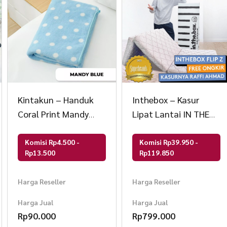
Kintakun – Handuk
Inthebox – Kasur
Coral Print Mandy
Lipat Lantai IN THE
Microfiber LITE
BOX FLIP Z – gratis
bantal & tas kasur
Komisi Rp4.500 -
Komisi Rp39.950 -
Rp13.500
Rp119.850
lipat F388FZ-LL2P-
160NTR
Harga Reseller
Harga Reseller
Harga Jual
Harga Jual
Rp
90.000
Rp
799.000