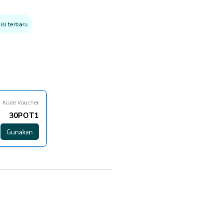
si terbaru
Kode Voucher
30POT1
Gunakan