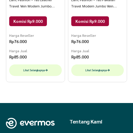
Travel Vein Modern Jumbo
Travel Modern Jumbo Vein
Warna navy
warna grey
Komisi Rp9.000
Komisi Rp9.000
Harga Reseller
Harga Reseller
Rp
76.000
Rp
76.000
Harga Jual
Harga Jual
Rp
85.000
Rp
85.000
Lihat Selengkapnya
Lihat Selengkapnya
Tentang Kami