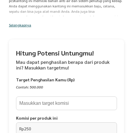
pcsKantong ini memiliki bahan anti air dan sistem penutup yang kedap.
Anda dapat menggunakan kantong ini memasukkan baju, celana,
sepatu dan bisa juga alat mandi Anda. Anda juga bisa
menggunakannya sebagai bag in bag organizer untuk mengorganisir
tas koper Anda.FITUR : Bahan Tahan AirTerbuat dari bahan plastik yang
Selengkapnya
tidak meresap air sehingga pakaian atau barang-barang yang berada di
dalam kantong ini tetap kering dan bersih. Penutup kantong ini juga
sangat rapat untuk memastikan kantong ini kedap terhadap udara
luar.Cocok Untuk Menaruh PakaianKantong ini memudahkan Anda
mengatur peletakkan pakaian menjadi lebih rapi dan teratur. Pakaian
Hitung Potensi Untungmu!
juga jadi lebih bersih dan higienis dengan kantong ini.Non
GaransiMaterial : PlastikDimension : 250 x 350 mmV Lights StoreToko
Mau dapat penghasilan berapa dari produk
Online Terpercaya
ini? Masukkan targetmu!
Target Penghasilan Kamu (Rp)
Contoh: 500.000
Komisi per produk ini
Rp250