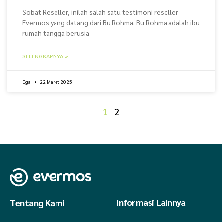
Sobat Reseller, inilah salah satu testimoni reseller
Evermos yang datang dari Bu Rohma. Bu Rohma adalah ibu
rumah tangga berusia
SELENGKAPNYA »
Ega
22 Maret 2025
1
2
Informasi Lainnya
Tentang Kami