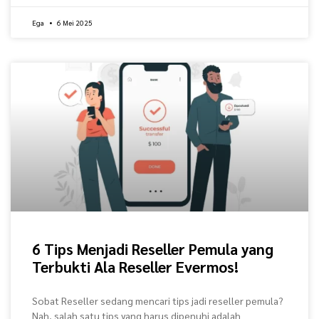
Ega
6 Mei 2025
6 Tips Menjadi Reseller Pemula yang
Terbukti Ala Reseller Evermos!
Sobat Reseller sedang mencari tips jadi reseller pemula?
Nah, salah satu tips yang harus dipenuhi adalah