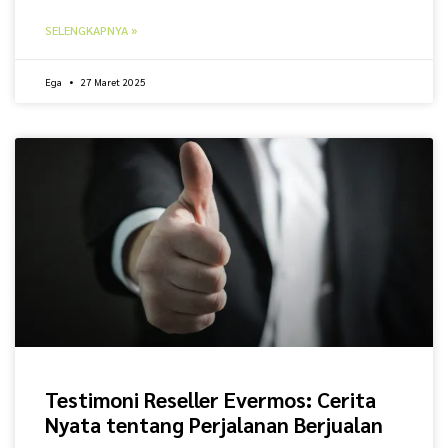
SELENGKAPNYA »
Ega
27 Maret 2025
Testimoni Reseller Evermos: Cerita
Nyata tentang Perjalanan Berjualan