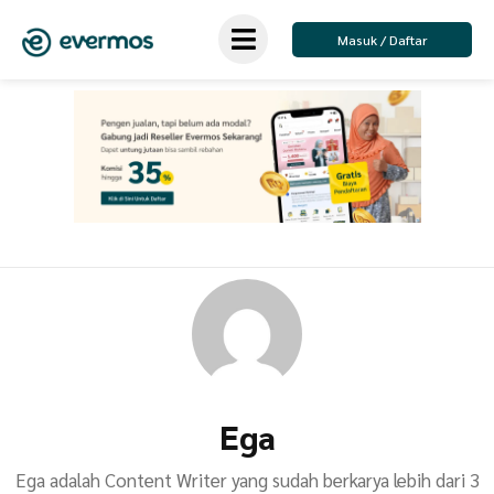
Masuk / Daftar
Ega
Ega adalah Content Writer yang sudah berkarya lebih dari 3