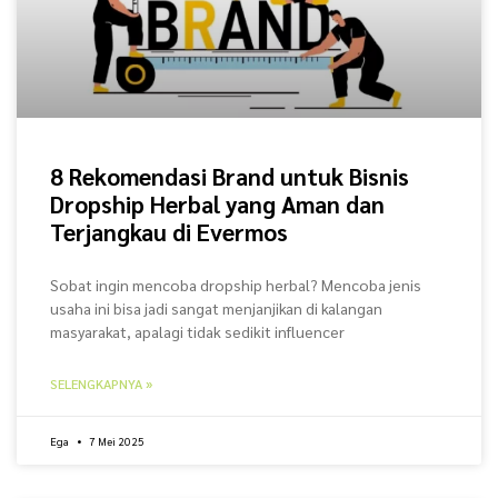
8 Rekomendasi Brand untuk Bisnis
Dropship Herbal yang Aman dan
Terjangkau di Evermos
Sobat ingin mencoba dropship herbal? Mencoba jenis
usaha ini bisa jadi sangat menjanjikan di kalangan
masyarakat, apalagi tidak sedikit influencer
SELENGKAPNYA »
Ega
7 Mei 2025