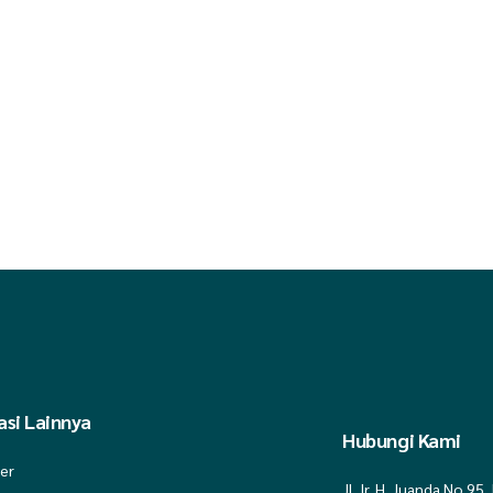
si Lainnya
Hubungi Kami
ier
Jl. Ir. H. Juanda No.95,