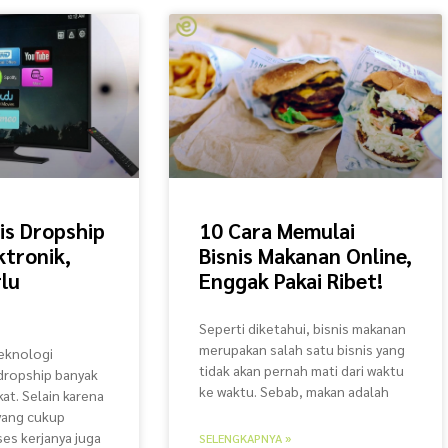
nis Dropship
10 Cara Memulai
ktronik,
Bisnis Makanan Online,
lu
Enggak Pakai Ribet!
Seperti diketahui, bisnis makanan
merupakan salah satu bisnis yang
eknologi
tidak akan pernah mati dari waktu
dropship banyak
ke waktu. Sebab, makan adalah
at. Selain karena
yang cukup
ses kerjanya juga
SELENGKAPNYA »