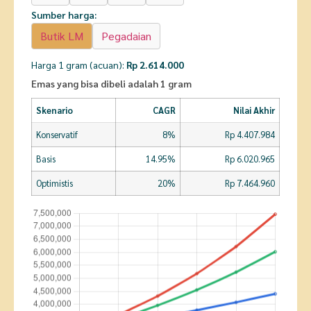
Sumber harga:
Butik LM
Pegadaian
Harga 1 gram (acuan):
Rp 2.614.000
Emas yang bisa dibeli adalah 1 gram
Skenario
CAGR
Nilai Akhir
Konservatif
8%
Rp 4.407.984
Basis
14.95%
Rp 6.020.965
Optimistis
20%
Rp 7.464.960