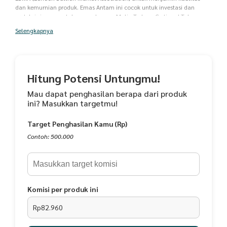
dan kemurnian produk. Emas Antam ini cocok untuk investasi dan
proteksi simpanan tabungan. Logam Mulia Terbaru Certicard Tahun
2025 kemasan New REINVENTED / PRES sertifikat jadi 1 sama emasnya,
Selengkapnya
Bisa dicek dengan download aplikasi Certieye dan scan barcode di
belakang packing Spesifikasi Produk: - Kadar : 999,9 Gold Bar - Pre Order
: 20 Hari Kerja "sudah include asuransi pengiriman sesuai ketentuan
evermos" MOHON VIDEO UNBOXING KETIKA MEMBUKA PAKET
Hitung Potensi Untungmu!
Mau dapat penghasilan berapa dari produk
ini? Masukkan targetmu!
Target Penghasilan Kamu (Rp)
Contoh: 500.000
Komisi per produk ini
Rp82.960