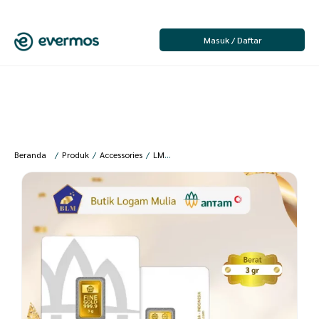
Masuk / Daftar
Beranda
/
Produk
/
Accessories
/
LME
/
Logam Mulia Batangan
/
Emas ANT