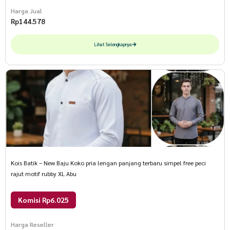
Harga Jual
Rp
144.578
Lihat Selengkapnya
Kois Batik – New Baju Koko pria lengan panjang terbaru simpel free peci
rajut motif rubby XL Abu
Komisi Rp6.025
Harga Reseller