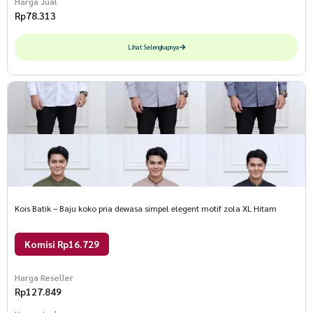
Harga Jual
Rp
78.313
Lihat Selengkapnya
Kois Batik – Baju koko pria dewasa simpel elegent motif zola XL Hitam
Komisi Rp16.729
Harga Reseller
Rp
127.849