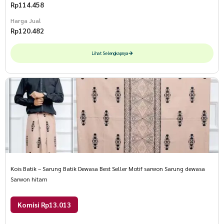
Rp
114.458
Harga Jual
Rp
120.482
Lihat Selengkapnya
Kois Batik – Sarung Batik Dewasa Best Seller Motif sarwon Sarung dewasa
Sarwon hitam
Komisi Rp13.013