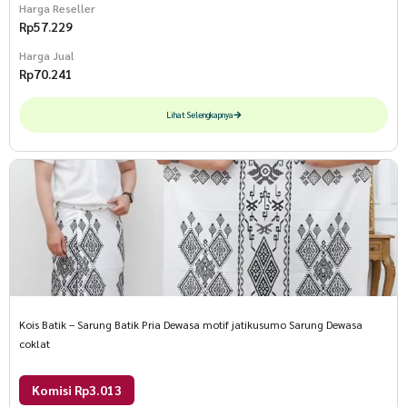
Harga Reseller
Rp
57.229
Harga Jual
Rp
70.241
Lihat Selengkapnya
Kois Batik – Sarung Batik Pria Dewasa motif jatikusumo Sarung Dewasa
coklat
Komisi Rp3.013