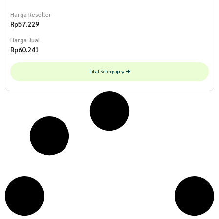
Harga Reseller
Rp
57.229
Harga Jual
Rp
60.241
Lihat Selengkapnya