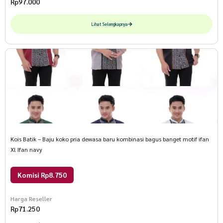
Rp
97.000
Lihat Selengkapnya
Kois Batik – Baju koko pria dewasa baru kombinasi bagus banget motif ifan
Xl Ifan navy
Komisi Rp8.750
Harga Reseller
Rp
71.250