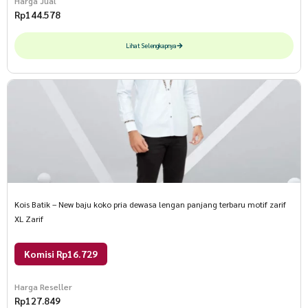
Harga Jual
Rp
144.578
Lihat Selengkapnya
Kois Batik – New baju koko pria dewasa lengan panjang terbaru motif zarif
XL Zarif
Komisi Rp16.729
Harga Reseller
Rp
127.849