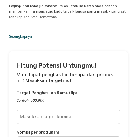
Legkapi hari bahagia sahabat, relasi, atau keluarga anda dengan
memberikan hampers atau kado terbaik berupa panci masak / panci set
lengkap dari Asta Homeware.
Free bungkus kado + kartu ucapan.
Selengkapnya
Semua produk panci set berkualitas Food Grade dan aman digunakan.
Hampers Set Hadiah Pernikahan / Ulang Tahun / Kado tersedia dalam
pilihan :
Hitung Potensi Untungmu!
Mau dapat penghasilan berapa dari produk
ini? Masukkan targetmu!
Target Penghasilan Kamu (Rp)
1. Panci Anti Lengket Set Lengkap Asta Marbello 7 pcs
Contoh: 500.000
Materialnya dari campuran besi kuat dan dilapisi dengan coating
marble anti lengket teknologi terbaru berkualitas Food Grade. Desainnya
klasik, berwarna hitam dengan motif marble, memberikan nuansa
Komisi per produk ini
mewah di dapur anda,