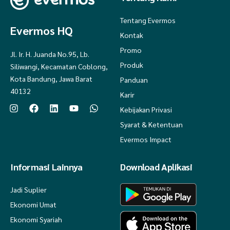
1 pc wok pan 32 cm
Tentang Evermos
Evermos HQ
1 pc sauce pan 17 cm
Kontak
1 pc casserole / panci sup 23 cm
Promo
Jl. Ir. H. Juanda No.95, Lb.
Produk
Siliwangi, Kecamatan Coblong,
1 pc tutup kaca casserole
Kota Bandung, Jawa Barat
Panduan
1 pc chopping board / talenan
40132
Karir
1 pc spatula / sutil nylon
Kebijakan Privasi
1 pc soup ladle / sendok kuah nylon
Syarat & Ketentuan
Evermos Impact
- Material Food Grade
Informasi Lainnya
Download Aplikasi
- Anti Lengket
Jadi Suplier
Ekonomi Umat
- Terdapat pengaman stainless di pinggiran panci untuk menjaga dari
Ekonomi Syariah
benturan