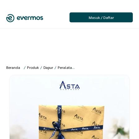
Masuk / Daftar
Beranda
/
Produk
/
Dapur
/
Peralatan Masak
/
Panci
/
Asta Hampers Set Had