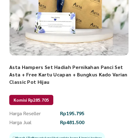
Asta Hampers Set Hadiah Pernikahan Panci Set
Asta + Free Kartu Ucapan + Bungkus Kado Varian
Classic Pot Hijau
Komisi Rp285.705
Harga Reseller
Rp
195.795
Harga Jual
Rp
481.500
Masuk / Daftar
untuk melihat update harga & komisi terbaru