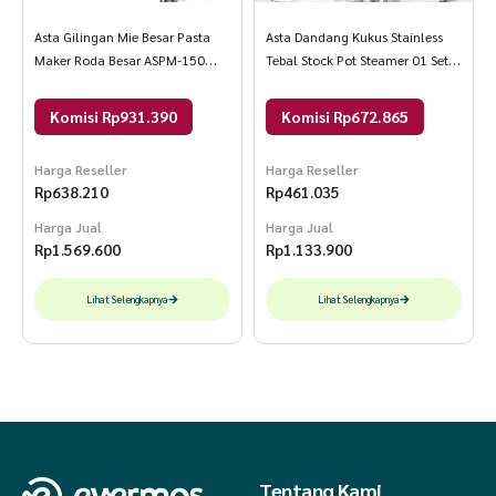
- Material Food Grade
Asta Gilingan Mie Besar Pasta
Asta Dandang Kukus Stainless
- Anti Lengket dengan motif marble
Maker Roda Besar ASPM-150
Tebal Stock Pot Steamer 01 Set 4
Warna Biru
pcs Warna Silver
- Varian lengkap 7 pcs
Komisi Rp931.390
Komisi Rp672.865
- Warna : hitam marble
Harga Reseller
Harga Reseller
Rp
638.210
Rp
461.035
Harga Jual
Harga Jual
2. Panci Anti Lengket Set Lengkap Asta Milan 7 pcs
Rp
1.569.600
Rp
1.133.900
Lihat Selengkapnya
Lihat Selengkapnya
Berwarna merah muda yang cantik, memberikan suasana feminim di
dapur anda. Materialnya dari besi campuran kuat dengan coating anti
lengket berkualitas Food Grade. Aman digunakan.
Dalam kemasan terdapat :
Tentang Kami