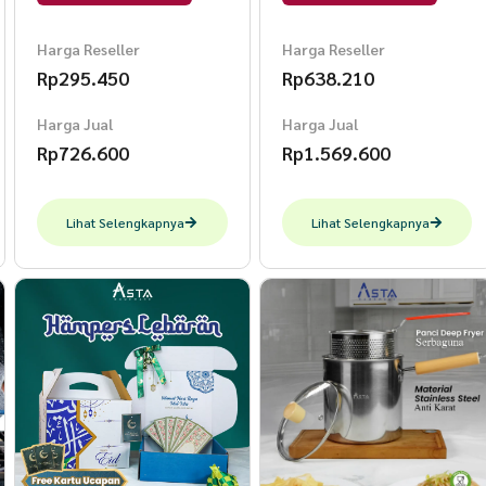
2 pcs Warna Grey
ASSP-02
Harga Reseller
Harga Reseller
Rp
295.450
Rp
638.210
Harga Jual
Harga Jual
Rp
726.600
Rp
1.569.600
Lihat Selengkapnya
Lihat Selengkapnya