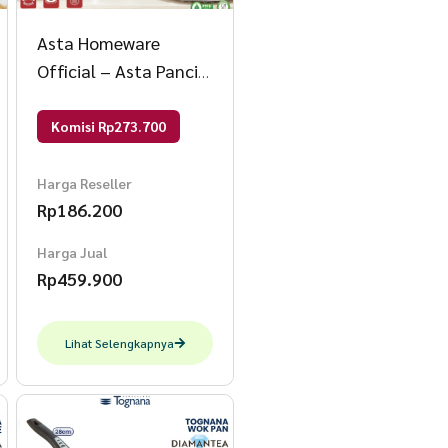
Asta Homeware
Official – Asta Panci
Set Classic Pots Panci
Susun 4 Stainless
Komisi Rp273.700
Steel Warna Merah
Harga Reseller
Rp
186.200
Harga Jual
Rp
459.900
Lihat Selengkapnya