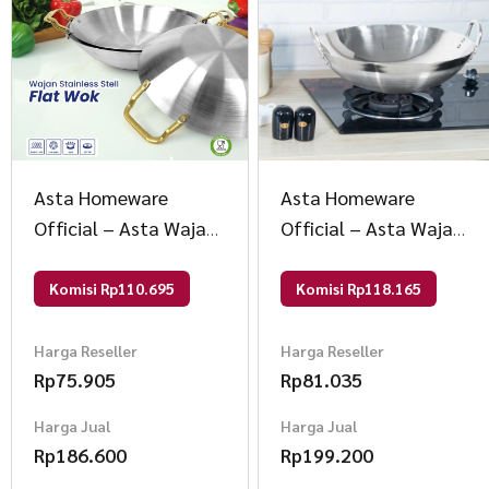
Asta Homeware
Asta Homeware
Official – Asta Wajan
Official – Asta Wajan
Flat Wok Stainless
Stainless Steel
Steel Anti Lengket
Oriental Wok
Komisi Rp110.695
Komisi Rp118.165
Size 30 cm
Penggorengan Tebal
Ukuran 28 cm
Harga Reseller
Harga Reseller
Rp
75.905
Rp
81.035
Harga Jual
Harga Jual
Rp
186.600
Rp
199.200