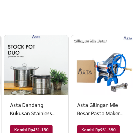
Asta Dandang
Asta Gilingan Mie
Kukusan Stainless
Besar Pasta Maker
Stock Pot Steamer
Roda Besar ASPM-150
Tutup Kaca Tebal Set
Warna Biru
Komisi Rp431.150
Komisi Rp931.390