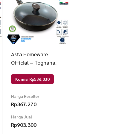
Asta Homeware
Official – Tognana
Italy Premium Wok
Wajan Penggorengan
Komisi Rp536.030
Anti Lengket Tutup
Kaca 28 cm Size Wok
Harga Reseller
Rp
367.270
Pan 28 cm
Harga Jual
Rp
903.300