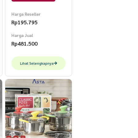
Bungkus Kado Varian
Classic Pot Hijau
Harga Reseller
Rp
195.795
Harga Jual
Rp
481.500
Lihat Selengkapnya