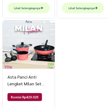
Lihat Selengkapnya
Lihat Selengkapnya
Asta Panci Anti
Lengket Milan Set
Lengkap Pink 7 pcs
Warna Pink
Komisi Rp420.025