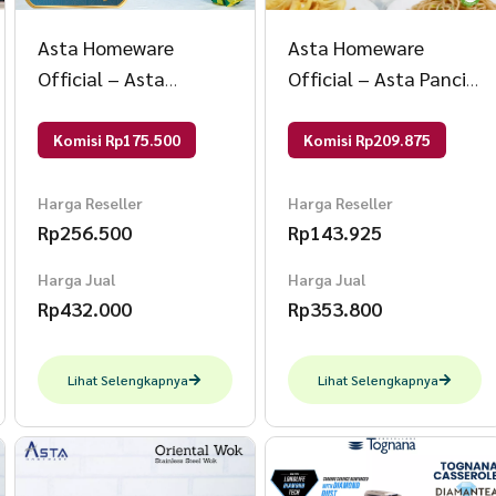
Asta Homeware
Asta Homeware
Official – Asta
Official – Asta Panci
Hampers Parsel
Deep Fryer Stainless
Lebaran Idul Fitri
Steel Multi Fungsi
Komisi Rp175.500
Komisi Rp209.875
Kado Hadiah Lebaran
Serbaguna 3 in 1
Set Hampers Hampers
Tebal Food Grade Anti
Harga Reseller
Harga Reseller
Rp
256.500
Rp
143.925
Paket Silahturahmi
Karat Size 17 cm
Harga Jual
Harga Jual
Rp
432.000
Rp
353.800
Lihat Selengkapnya
Lihat Selengkapnya