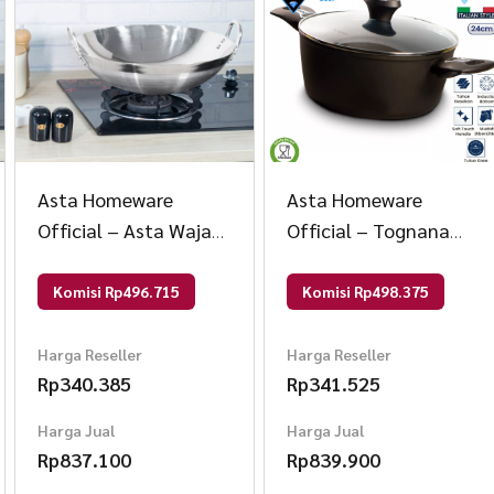
Asta Homeware
Asta Homeware
Official – Asta Wajan
Official – Tognana
Stainless Steel
Italy Premium
Oriental Wok
Casserole Panci
Komisi Rp496.715
Komisi Rp498.375
Penggorengan Tebal
Masak Anti Lengket
Ukuran 60 cm
24 cm Size Casserole
Harga Reseller
Harga Reseller
Rp
340.385
Rp
341.525
24 cm
Harga Jual
Harga Jual
Rp
837.100
Rp
839.900