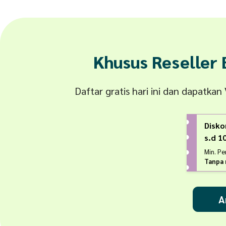
Khusus Reseller
Daftar gratis hari ini dan dapatka
Disko
s.d 
Min. P
Tanpa 
A