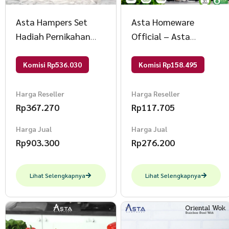
Asta Hampers Set
Asta Homeware
Hadiah Pernikahan
Official – Asta
Panci Set Asta + Free
Dandang Kukus Panci
Kartu Ucapan +
Kukusan Stainless
Komisi Rp536.030
Komisi Rp158.495
Bungkus Kado Varian
Asta Steamer Tebal –
Tognana Wok Pan
Satuan Ukuran 25 cm
Harga Reseller
Harga Reseller
Rp
367.270
Rp
117.705
28cm
Harga Jual
Harga Jual
Rp
903.300
Rp
276.200
Lihat Selengkapnya
Lihat Selengkapnya