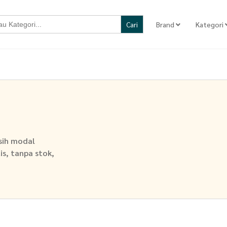
Brand
Kategori
asih modal
is, tanpa stok,