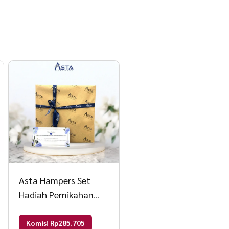
Asta Hampers Set
Hadiah Pernikahan
Panci Set Asta + Free
Kartu Ucapan +
Komisi Rp285.705