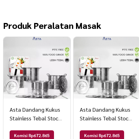
Produk
Peralatan Masak
Asta Dandang Kukus
Asta Dandang Kukus
Stainless Tebal Stock
Stainless Tebal Stock
Pot Steamer 01 Set 4
Pot Steamer 01 Set 4
pcs Warna Silver
pcs Warna Silver
Komisi Rp672.865
Komisi Rp672.865