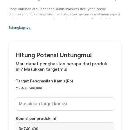
Panci kukusan atau dandang kukus stainless steel yang cocok
digunakan untuk mengukus, merebus, atau memasak makanan seperti
soto, iga, sop, nasi, siomay, bapao, dan sebagainya. Tersedia dalam
berbagai kapasitas, selain sebagai dandang masak, bisa berfungsi
Selengkapnya
sebagai wadah penyimpanan makanan ( stock pot ).
Sudah dilengkapi dengan tutup kombinasi ( stainless steel dan kaca )
plus kukusan / steamer. Material tebal dengan kualitas Food Grade.
Aman digunakan.
Hitung Potensi Untungmu!
Dalam kemasan Panci Dandang Kukus Stock Pot Steamer 03 Asta
Mau dapat penghasilan berapa dari produk
terdapat :
ini? Masukkan targetmu!
- 1 pc panci / dandang diameter -+ 23 cm + kukusan ( steamer )
Target Penghasilan Kamu (Rp)
- 1 pc panci / dandang diameter -+ 25 cm + kukusan ( steamer )
- 1 pc panci / dandang diameter -+ 28 cm + kukusan ( steamer )
Contoh: 500.000
- 1 pc panci / dandang diameter -+ 30 cm + kukusan ( steamer )
- 4 pcs tutup kombinasi masing - masing ukuran panci
- 1 pc sendok sayur / soup ladle 10cm x 34cm
- 1 pc pengait steamer 10cm
- 1 pc spons cuci piring 5 cm
Komisi per produk ini
CARA PERAWATAN :
Rp740.400
- Pastikan anda telah mencuci bersih produk sebelum digunakan