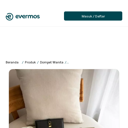
Masuk / Daftar
Beranda
/
Produk
/
Dompet Wanita
/
Vallerie Wallet – Jims Honey