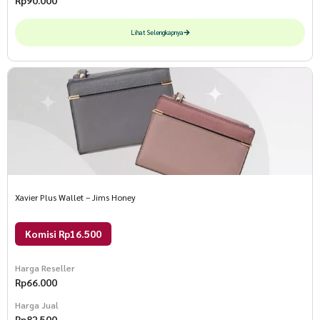
Rp
90.000
Lihat Selengkapnya
Xavier Plus Wallet – Jims Honey
Komisi Rp16.500
Harga Reseller
Rp
66.000
Harga Jual
Rp
82.500