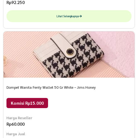
Rp
92.250
Lihat Selengkapnya
Dompet Wanita Fenty Wallet 50 Gr White – Jims Honey
Komisi Rp15.000
Harga Reseller
Rp
60.000
Harga Jual