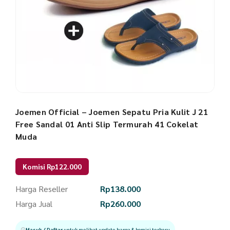
Joemen Official – Joemen Sepatu Pria Kulit J 21
Free Sandal 01 Anti Slip Termurah 41 Cokelat
Muda
Komisi Rp122.000
Harga Reseller
Rp
138.000
Harga Jual
Rp
260.000
Masuk / Daftar
untuk melihat update harga & komisi terbaru