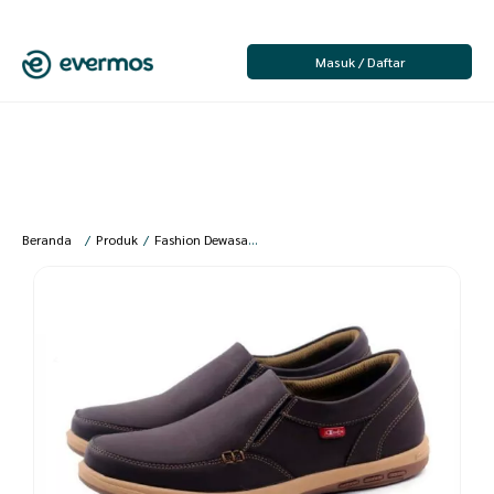
Masuk / Daftar
Beranda
/
Produk
/
Fashion Dewasa
/
Fashion Pria
/
Sepatu Pria
/
Joemen Of