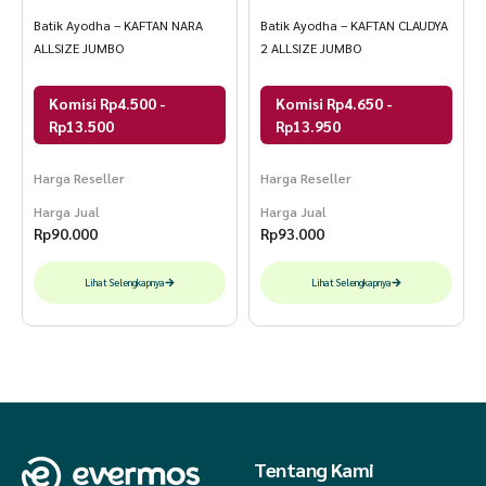
Batik Ayodha – KAFTAN NARA
Batik Ayodha – KAFTAN CLAUDYA
ALLSIZE JUMBO
2 ALLSIZE JUMBO
Komisi Rp4.500 -
Komisi Rp4.650 -
Rp13.500
Rp13.950
Harga Reseller
Harga Reseller
Harga Jual
Harga Jual
Rp
90.000
Rp
93.000
Lihat Selengkapnya
Lihat Selengkapnya
Tentang Kami