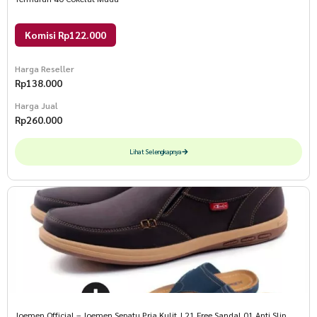
Komisi Rp122.000
Harga Reseller
Rp
138.000
Harga Jual
Rp
260.000
Lihat Selengkapnya
Joemen Official – Joemen Sepatu Pria Kulit J 21 Free Sandal 01 Anti Slip