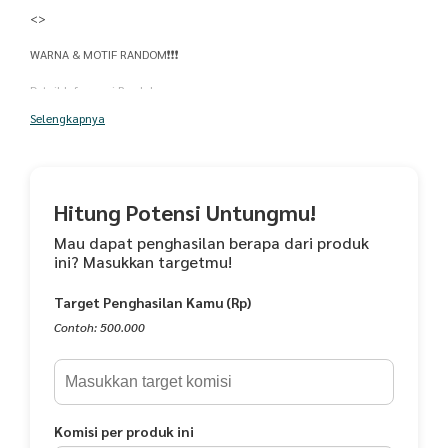
<>
WARNA & MOTIF RANDOM❗❗❗
Detail Informasi Produk:
<>
Selengkapnya
- Lingkar Dada 110
- Panjang 105cm
- Muat sampai BB <70Kg
Panjang Lengan : Lengan Pendek
Hitung Potensi Untungmu!
Material produk:
- Rayon
Mau dapat penghasilan berapa dari produk
ini? Masukkan targetmu!
Saran Pencucian:
- Cuci Kering
Target Penghasilan Kamu (Rp)
- Dicuci Dengan Tangan Saja
Contoh: 500.000
Komisi per produk ini