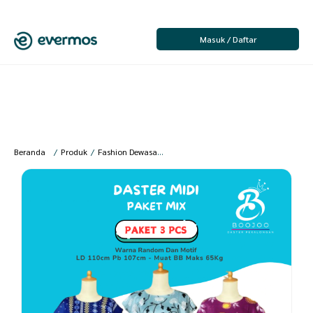
Masuk / Daftar
Beranda
/
Produk
/
Fashion Dewasa
/
Fashion Wanita
/
Baju Tidur Wanita
/