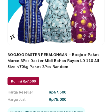
BOOJOO DASTER PEKALONGAN – Boojoo-Paket
Murce 3Pcs Daster Midi Bahan Rayon LD 110 All
Size <70kg Paket 3Pcs Random
Komisi Rp7.500
Harga Reseller
Rp
67.500
Harga Jual
Rp
75.000
Masuk / Daftar
untuk melihat update harga & komisi terbaru