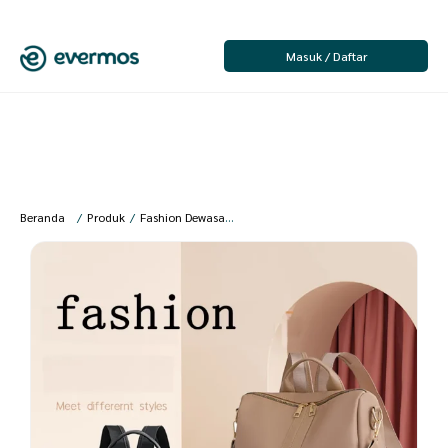
Masuk / Daftar
Beranda
/
Produk
/
Fashion Dewasa
/
Fashion Wanita
/
Tas Wanita
/
CBL – 