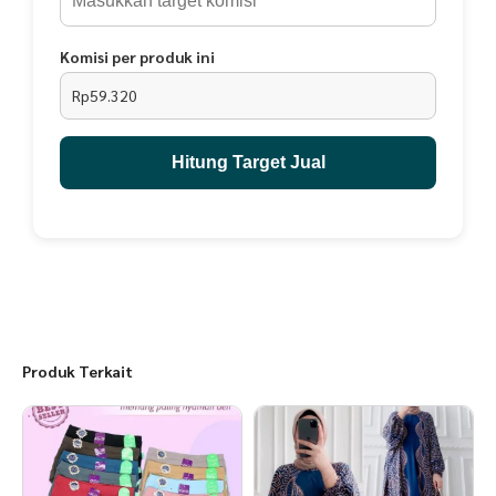
- Tekstur bahan lembut dan tidak mudah terkelupas
- Aksesoris terbuat dari bahan nikel anti karat dan menggunakan
Komisi per produk ini
risleting anti macet
- Cocok digunakan untuk semua kalangan, untuk acara formal
Rp59.320
maupun nonformal; sekolah, kuliah, ataupun untuk jalan-jalan
Hitung Target Jual
Produk Terkait