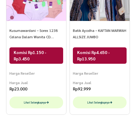
Kusumawardani – Sorex 1238
Batik Ayodha – KAFTAN MARWAH
Celana Dalam Wanita CD
ALLSIZE JUMBO
Perempuan Cutting Midi Bahan
Super Soft Size M – QL
Komisi Rp1.150 -
Komisi Rp4.650 -
Rp3.450
Rp13.950
Harga Reseller
Harga Reseller
Harga Jual
Harga Jual
Rp
23.000
Rp
92.999
Lihat Selengkapnya
Lihat Selengkapnya