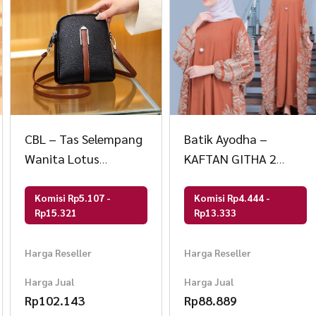
CBL – Tas Selempang
Batik Ayodha –
Wanita Lotus
KAFTAN GITHA 2
CBLB63LTUS
ALLSIZE JUMBO
Komisi Rp5.107 -
Komisi Rp4.444 -
Rp15.321
Rp13.333
Harga Reseller
Harga Reseller
Harga Jual
Harga Jual
Rp
102.143
Rp
88.889