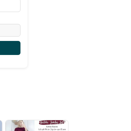
acara formal maupun nonformal;