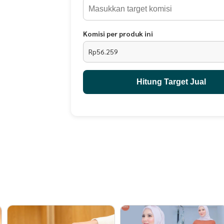
- Cocok digunakan untuk semua kalangan, untuk 
sekolah, kuliah, ataupun untuk jalan-jalan.
Komisi per produk ini
Rp56.259
Hitung Target Jual