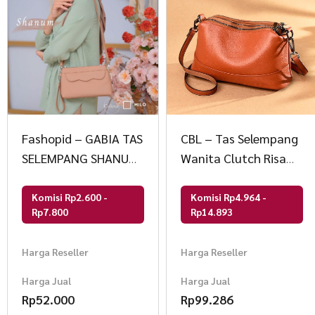
Fashopid – GABIA TAS
CBL – Tas Selempang
SELEMPANG SHANUM
Wanita Clutch Risa
BAG
CBLB54RSA
Komisi Rp2.600 -
Komisi Rp4.964 -
Rp7.800
Rp14.893
Harga Reseller
Harga Reseller
Harga Jual
Harga Jual
Rp
52.000
Rp
99.286