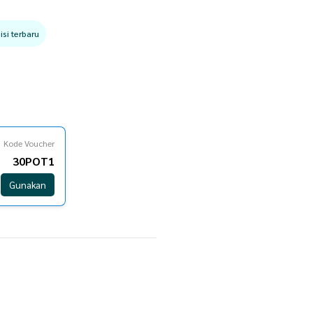
si terbaru
Kode Voucher
30POT1
Gunakan