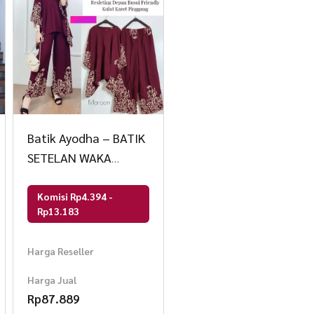
Batik Ayodha – BATIK
SETELAN WAKA
KALITA JUMBO SET
Komisi Rp4.394 -
Rp13.183
Harga Reseller
Harga Jual
Rp
87.889