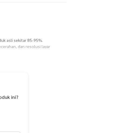
uk asli sekitar 85-95%.
cerahan, dan resolusi layar
dan tahan lama)
gian tengah (utama), 2 saku dibagian
oduk ini?
a penutup
al 75 gsm)
pas
arat dan menggunakan resleting anti