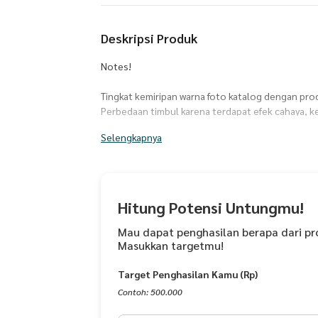
Deskripsi Produk
Notes!
Tingkat kemiripan warna foto katalog dengan prod
Perbedaan timbul karena terdapat efek cahaya, ke
memungkinkan terjadinya distorsi warna.
Selengkapnya
Tas Ransel Wanita Fodden CBLC18FDN
Detail Produk
- Bahan Semi kulit/ PVC Sintesis (tebal, lembut, 
- Size 27x13x31 cm (PxLxT)
Hitung Potensi Untungmu!
- Mode penggunaan: ransel atau tas punggung
- Terdapat total 5 saku penyimpanan: 1 saku diba
Mau dapat penghasilan berapa dari pr
Masukkan targetmu!
depan, dan 2 saku lainnya dibagian samping tanp
- Lapis dalam menggunakan kain laken tebal (teb
Target Penghasilan Kamu (Rp)
- Tekstur bahan lembut dan tidak mudah terkelu
- Aksesoris terbuat dari bahan black nikel anti k
Contoh: 500.000
macet