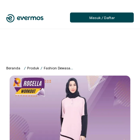
Masuk / Daftar
Beranda
/
Produk
/
Fashion Dewasa
/
Pakaian Olahraga
/
Pakaian Olahrag