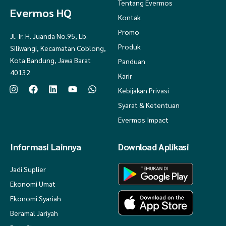
Tentang Evermos
Evermos HQ
NB : Toleransi jahitan 1-2 cm
Kontak
- Pisahkan pakaian berdasarkan bahan dan warna
Promo
Jl. Ir. H. Juanda No.95, Lb.
- Dapat dicuci menggunakan tangan (hand wash) dan mesin cuci
Produk
Siliwangi, Kecamatan Coblong,
(machine wash) dengan air suhu normal dan putaran mesin rendah
- Jemur pakaian ditempat terbuka dan berangin, jauhkan dari paparan
Kota Bandung, Jawa Barat
Panduan
sinar matahari langsung
40132
Karir
- Setrika dengan suhu normal
Kebijakan Privasi
Syarat & Ketentuan
Evermos Impact
Informasi Lainnya
Download Aplikasi
Jadi Suplier
Ekonomi Umat
Ekonomi Syariah
Beramal Jariyah