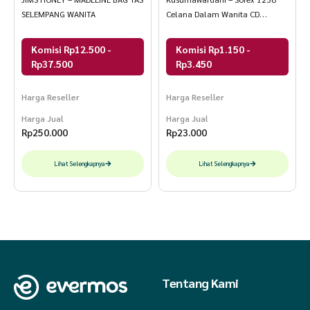
SELEMPANG WANITA
Celana Dalam Wanita CD
Perempuan Cutting Midi Bahan
Super Soft Size M – QL
Komisi Rp12.500 -
Komisi Rp1.150 -
Rp37.500
Rp3.450
Harga Reseller
Harga Reseller
Harga Jual
Harga Jual
Rp
250.000
Rp
23.000
Lihat Selengkapnya
Lihat Selengkapnya
Tentang Kami