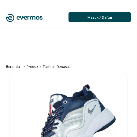
Masuk / Daftar
Beranda
/
Produk
/
Fashion Dewasa
/
Sepatu Olahraga
/
Sepatu Olahraga Pr