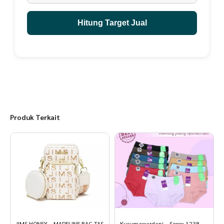
- 44 = 27.9cm
Hitung Target Jual
Produk Terkait
JIMS HONEY – MADELINE BAG TAS
Kusumawardani – Sorex 1238