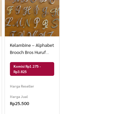
Kelambine – Alphabet
Brooch Bros Huruf
Alphabet warna Rose
Gold dan Silver
Komisi Rp1.275 -
Rp3.825
Harga Reseller
Harga Jual
Rp
25.500