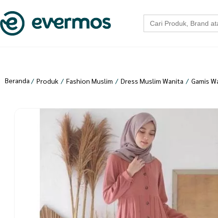
Search
for:
Beranda
/
Produk
/
Fashion Muslim
/
Dress Muslim Wanita
/
Gamis Wa