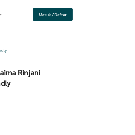
Masuk / Daftar
ndly
aima Rinjani
ndly