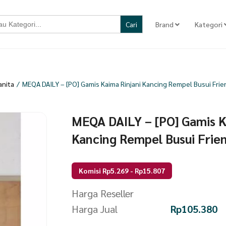
Brand
Kategori
nita
/
MEQA DAILY – [PO] Gamis Kaima Rinjani Kancing Rempel Busui Frie
MEQA DAILY – [PO] Gamis K
Kancing Rempel Busui Frie
Komisi Rp5.269 - Rp15.807
Harga Reseller
Harga Jual
Rp
105.380