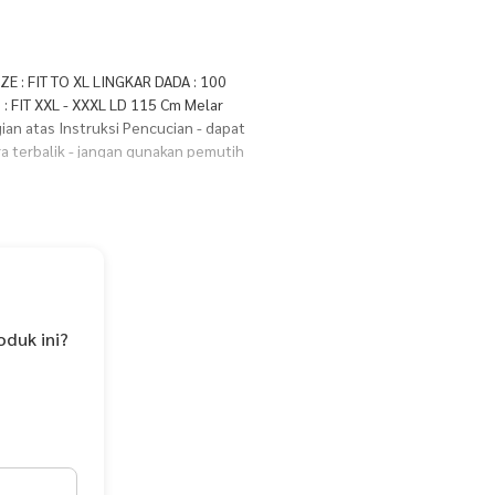
E : FIT TO XL LINGKAR DADA : 100
 FIT XXL - XXXL LD 115 Cm Melar
an atas Instruksi Pencucian - dapat
a terbalik - jangan gunakan pemutih
oduk ini?