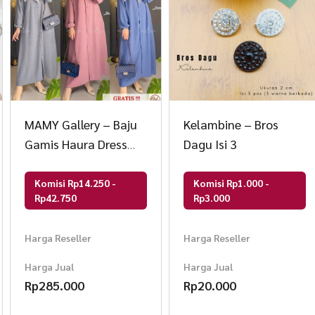
MAMY Gallery – Baju
Kelambine – Bros
Gamis Haura Dress
Dagu Isi 3
Vol 2 (Premium
Quality)
Komisi Rp14.250 -
Komisi Rp1.000 -
Rp42.750
Rp3.000
Harga Reseller
Harga Reseller
Harga Jual
Harga Jual
Rp
285.000
Rp
20.000