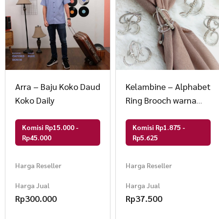
Arra – Baju Koko Daud
Kelambine – Alphabet
Koko Daily
Ring Brooch warna
Silver
Komisi Rp15.000 -
Komisi Rp1.875 -
Rp45.000
Rp5.625
Harga Reseller
Harga Reseller
Harga Jual
Harga Jual
Rp
300.000
Rp
37.500