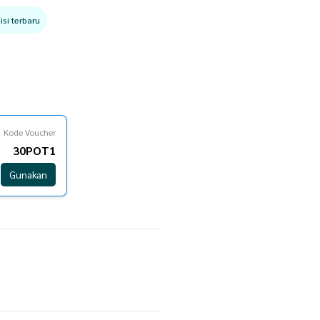
si terbaru
Kode Voucher
30POT1
Gunakan