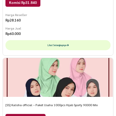
Komisi Rp31.840
Harga Reseller
Rp
28.160
Harga Jual
Rp
60.000
Lihat Selengkapnya
[SS] Kalisha official – Paket Usaha 1000pcs Hijab Sporty 90000 Mix