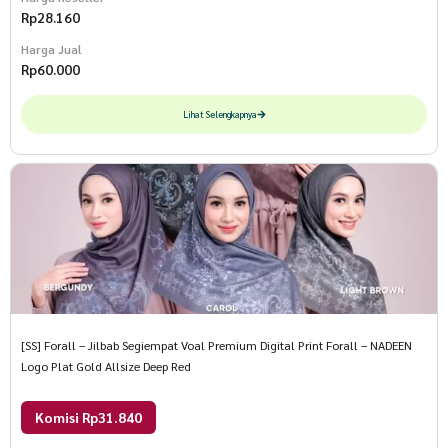
Rp
28.160
Harga Jual
Rp
60.000
Lihat Selengkapnya
[SS] Forall – Jilbab Segiempat Voal Premium Digital Print Forall – NADEEN
Logo Plat Gold Allsize Deep Red
Komisi Rp31.840