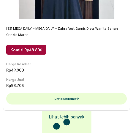
[SS] MEQA DAILY – MEGA DAILY – Zahra Vest Gamis Dress Wanita Bahan
Crinkle Maron
Komisi Rp48.806
Harga Reseller
Rp
49.900
Harga Jual
Rp
98.706
Lihat Selengkapnya
Lihat lebih banyak