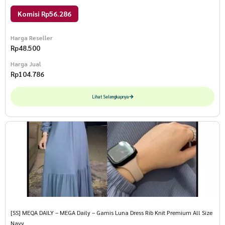
Komisi Rp56.286
Harga Reseller
Rp
48.500
Harga Jual
Rp
104.786
Lihat Selengkapnya
[SS] MEQA DAILY – MEGA Daily – Gamis Luna Dress Rib Knit Premium All Size
Navy