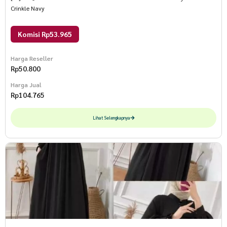
Crinkle Navy
Komisi Rp53.965
Harga Reseller
Rp
50.800
Harga Jual
Rp
104.765
Lihat Selengkapnya