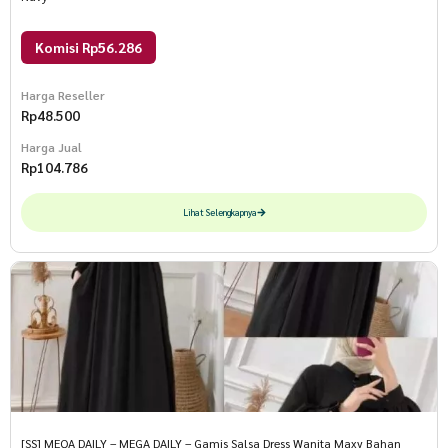
Komisi Rp56.286
Harga Reseller
Rp
48.500
Harga Jual
Rp
104.786
Lihat Selengkapnya
[SS] MEQA DAILY – MEGA DAILY – Gamis Salsa Dress Wanita Maxy Bahan