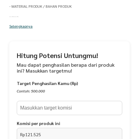
- MATERIAL PRODUK / BAHAN PRODUK
KOKO
Selengkapnya
- Detail Bahan : Jacquard x Maxmara Lux
- Kerah Sanghai
- Saku samping kanan
Hitung Potensi Untungmu!
- Kancing luar
Mau dapat penghasilan berapa dari produk
ini? Masukkan targetmu!
Target Penghasilan Kamu (Rp)
GAMIS
Contoh: 500.000
- Detail Bahan : Jacquard Innaya mix ceruty baby doll
- Kerah sanghai
- Resleting depan (Busui Friendly)
Komisi per produk ini
- Bahan jatuh
Rp121.525