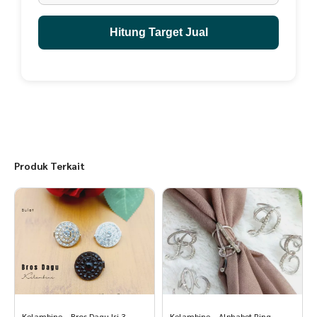
- Lengan balon
- Pergelangan ada kancing (wudhu friendly)
Hitung Target Jual
- Pita mati bagian lengan
- Ceruty baby doll ruffle dan jahit mati bagian samping
- Tali pinggang di bagian samping gamis
- Detail ukuran :
Produk Terkait
- KOKO AYAH
LD- PB - PT pdk - PT pjg
XS = 96 cm - 70 cm - 24 cm - 58 cm
S = 100 cm - 72 cm - 25 cm - 60 cm
M = 104 cm - 74 cm - 26 cm - 62 cm
L = 108 cm - 76 cm - 26 cm - 63 cm
Kelambine – Bros Dagu Isi 3
Kelambine – Alphabet Ring