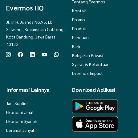
Tentang Evermos
12 = 100 cm - 70 cm - 21 cm - 54 cm
Evermos HQ
Kontak
Promo
Jl. Ir. H. Juanda No.95, Lb.
- GAMIS IBU
Produk
Siliwangi, Kecamatan Coblong,
LD- PB -PT
Kota Bandung, Jawa Barat
Panduan
40132
Karir
XS = 90 cm - 128 cm - 54 cm
Kebijakan Privasi
S = 98 cm - 132 cm - 56 cm
Syarat & Ketentuan
M = 102 cm - 135 cm - 57 cm
Evermos Impact
L = 106 cm - 138 cm - 58 cm
Informasi Lainnya
Download Aplikasi
XL = 110 cm - 140 cm - 59 cm
XXL = 118 cm - 144 cm - 60 cm
Jadi Suplier
Ekonomi Umat
3XL = 122 cm - 144 cm - 61 cm
Ekonomi Syariah
Beramal Jariyah
- GAMIS ANAK