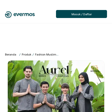
Masuk / Daftar
Beranda
/
Produk
/
Fashion Muslim
/
Fashion Dewasa Muslim
/
Seragam Kel