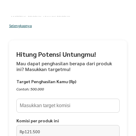
- MATERIAL PRODUK / BAHAN PRODUK
Selengkapnya
- KOKO
- Detail Bahan : Paris Silk
- Saku Samping Kanan, Kiri
Hitung Potensi Untungmu!
- Kerah Sanghai
Mau dapat penghasilan berapa dari produk
ini? Masukkan targetmu!
- Bukaan: Memiliki Hidden Button Bagian
Target Penghasilan Kamu (Rp)
- DEPAN
Contoh: 500.000
- Kerah : Shanghai
- Belakang Baju : Terdapat belahan pada sisi kanan dan kiri
Komisi per produk ini
- GAMIS
Rp121.500