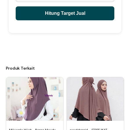
- Detail Bahan : Paris Silk
- Kerah Sanghai
Hitung Target Jual
- Resleting Depan (Busui Friendly), (Wudhu Friendly)
- Bahan Jatuh
- Kantong Sebelah Kanan
- Lengan Terompet
- Lipatan di Tengah Gamis
Produk Terkait
- Pita Bagian Pergelangan Tangan
- Tidak Ada Tali Pinggang
- Bagian Bawah Gamis Di Rampel
- Detail ukuran :
- KOKO AYAH
Milyarda Hijab – Bergo Maudy
qaydstoreid – (FREE IKAT