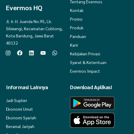
Tentang Evermos
2 = 70 cm - 45 cm - 14 cm - 32 cm
Evermos HQ
Kontak
4 = 74 cm - 50 cm - 16 cm - 36 cm
Promo
Jl. Ir. H. Juanda No.95, Lb.
6 = 82 cm - 55 cm - 17 cm - 40 cm
Produk
Siliwangi, Kecamatan Coblong,
8 = 88 cm - 60 cm - 19 cm - 45 cm
Kota Bandung, Jawa Barat
Panduan
40132
Karir
10 = 96 cm - 66 cm - 21 cm - 51 cm
Kebijakan Privasi
12 = 100 cm - 70 cm - 21 cm - 54 cm
Syarat & Ketentuan
Evermos Impact
- GAMIS IBU
Informasi Lainnya
Download Aplikasi
LD- PB -PT
XS = 90 cm - 128 cm - 54 cm
Jadi Suplier
Ekonomi Umat
S = 98 cm - 132 cm - 56 cm
Ekonomi Syariah
M = 102 cm - 135 cm - 57 cm
Beramal Jariyah
L = 106 cm - 138 cm - 58 cm