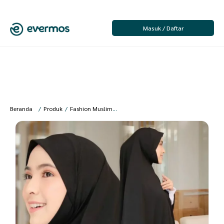
Masuk / Daftar
Beranda
/
Produk
/
Fashion Muslim
/
Jilbab
/
Jilbab Instan
/
Acla Daily – J