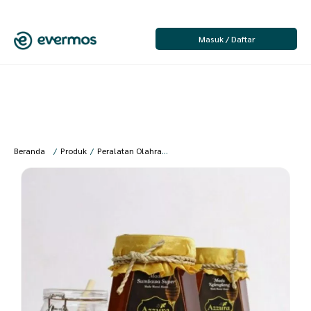
Masuk / Daftar
Beranda
/
Produk
/
Peralatan Olahraga
/
Suplemen & Nutrisi
/
Madu - New