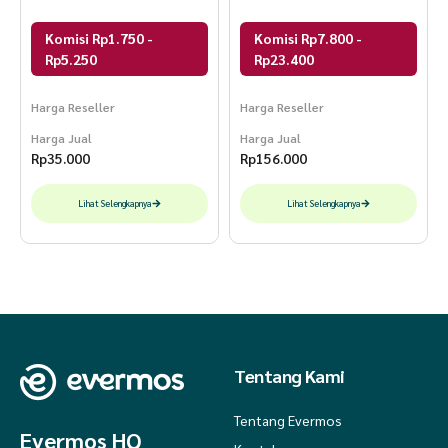
Tirta DLUXE
Komisi Rp1.750 -
Komisi Rp7.800 -
Rp5.250
Rp23.400
Harga Reseller
Harga Reseller
Harga Jual
Harga Jual
Rp
35.000
Rp
156.000
Lihat Selengkapnya
Lihat Selengkapnya
Tentang Kami
Tentang Evermos
Evermos HQ