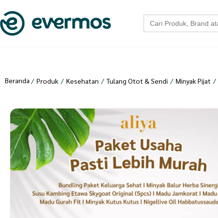
Search
for:
Beranda
/
Produk
/
Kesehatan
/
Tulang Otot & Sendi
/
Minyak Pijat
/