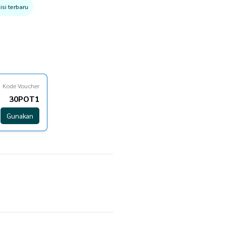
si terbaru
Kode Voucher
30POT1
Gunakan