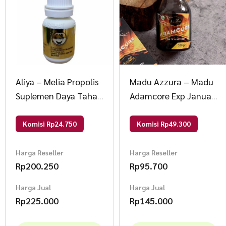
Aliya – Melia Propolis
Madu Azzura – Madu
Suplemen Daya Tahan
Adamcore Exp Januari
Tubuh 55ml Original
2026 350 Gram Madu
Komisi Rp24.750
Komisi Rp49.300
Harga Reseller
Harga Reseller
Rp
200.250
Rp
95.700
Harga Jual
Harga Jual
Rp
225.000
Rp
145.000