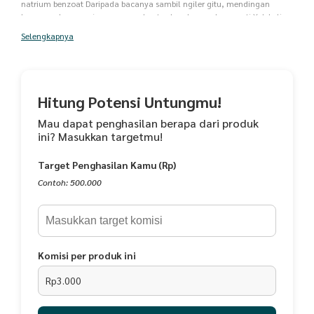
natrium benzoat Daripada bacanya sambil ngiler gitu, mendingan
langsung borong aja semuanya buat pelengkap makan nanti Yuk beli
sekarang dan cobain sendiri sensasi pedasnya! Berani? suhu ruang : 2
Selengkapnya
minggu Kulkas : 6 bulan Exp date : 10 bulan Dinkes pir-t :
2113273012282-23 LPPOM : 01061205130518
Hitung Potensi Untungmu!
Mau dapat penghasilan berapa dari produk
ini? Masukkan targetmu!
Target Penghasilan Kamu (Rp)
Contoh: 500.000
Komisi per produk ini
Rp3.000