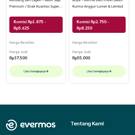
* Almond Cangkang (BPOM RI MD: 873811052146)
Premium / Enak Kualitas Super
Kurma Anggur Lumer & Lembut
Asli Original
Komisi Rp1.875 -
Komisi Rp2.750 -
Rp5.625
Rp8.250
Harga Reseller
Harga Reseller
Harga Jual
Harga Jual
Rp
37.500
Rp
55.000
Lihat Selengkapnya
Lihat Selengkapnya
Tentang Kami