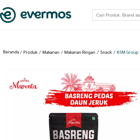
Search
for:
Beranda
/
Produk
/
Makanan
/
Makanan Ringan
/
Snack
/
KSM Group 