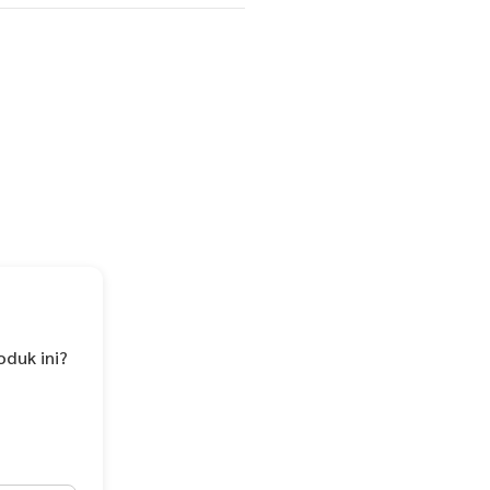
i satu bulan sejak dikirim)
 paduan daun jeruk dan juga
yang bikin ketagihan basreng ini
n makanan yang lain sehingga
oduk ini?