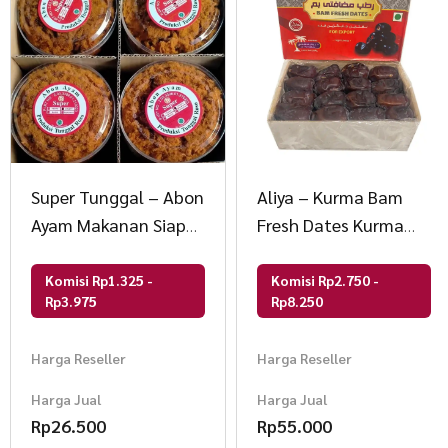
Super Tunggal – Abon
Aliya – Kurma Bam
Ayam Makanan Siap
Fresh Dates Kurma
saji 100gr
Anggur Lumer &
Lembut
Komisi Rp1.325 -
Komisi Rp2.750 -
Rp3.975
Rp8.250
Harga Reseller
Harga Reseller
Harga Jual
Harga Jual
Rp
26.500
Rp
55.000