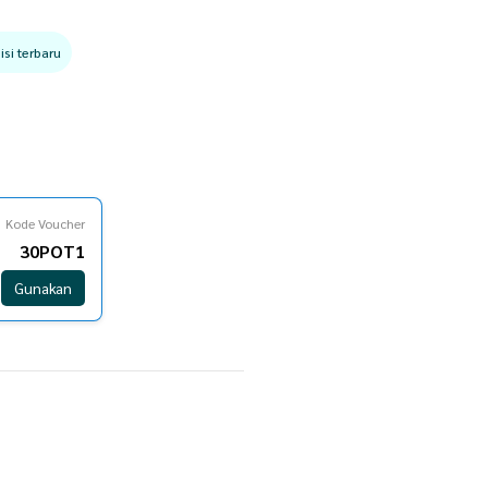
si terbaru
Kode Voucher
30POT1
Gunakan