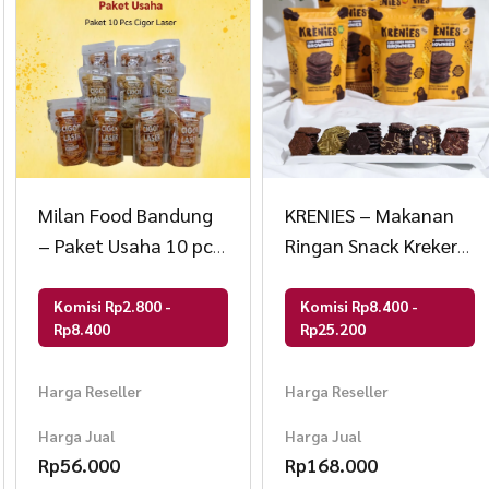
Milan Food Bandung
KRENIES – Makanan
– Paket Usaha 10 pcs
Ringan Snack Krekers
(New) Cigor Laser
Brownies Paket 12 Pcs
Snack Makanan
Komisi Rp2.800 -
Komisi Rp8.400 -
Rp8.400
Rp25.200
Ringan 90 gr
Harga Reseller
Harga Reseller
Harga Jual
Harga Jual
Rp
56.000
Rp
168.000