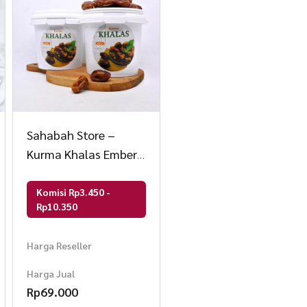
Sahabah Store –
Kurma Khalas Ember
Premium – Kurma
Mesir – Khalas Saad
Komisi Rp3.450 -
Rp10.350
Harga Reseller
Harga Jual
Rp
69.000