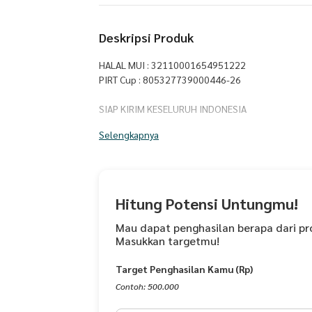
Deskripsi Produk
HALAL MUI : 32110001654951222
PIRT Cup : 805327739000446-26
SIAP KIRIM KESELURUH INDONESIA
* 100% HALAL *
Selengkapnya
KETAHANAN PRODUK
- Expired 3 Bulan di suhu ruang (baiknya dikonsums
Bakso Goreng dengan citarasa yang pedas dengan
Hitung Potensi Untungmu!
rempah - rempah yang lainnya. Bukan rasanya saja 
juga bisa dijadikan sebagai topping atau tambaha
Mau dapat penghasilan berapa dari pr
Masukkan targetmu!
sensasi yang dirasakan sangat nikmat.
Target Penghasilan Kamu (Rp)
KOMPOSISI :
- Keripik Basreng.
Contoh: 500.000
- Bawang Putih