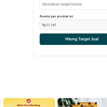
- Cabai
- Garam
- Daun Jeruk
- Penyedap Rasa
Komisi per produk ini
Rp11.165
PO : 2 - 3 Hari
Hitung Target Jual