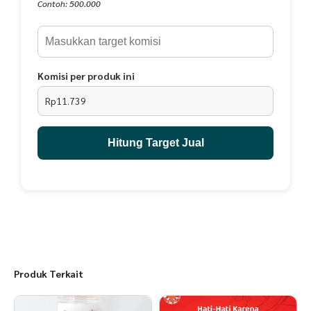
KOMPOSISI :
Contoh: 500.000
- Keripik Basreng.
- Bawang Putih
- Cabai
- Garam
- Daun Jeruk
Komisi per produk ini
- Penyedap Rasa
Rp11.739
PO : 2 - 3 Hari
Hitung Target Jual
Produk Terkait