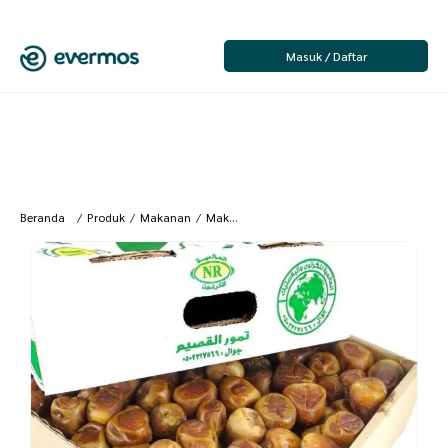
Masuk / Daftar
Beranda
/
Produk
/
Makanan
/
Makanan Segar
/
Buah
/
Al Zaid Kurma – K