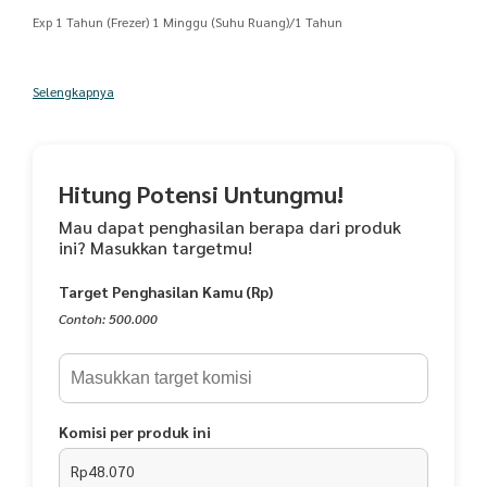
Exp 1 Tahun (Frezer) 1 Minggu (Suhu Ruang)/1 Tahun
Selengkapnya
Assalamualaikum Wr.Wb
Kurma Sukari
Rasa yang manis dengan tekstur yg lembut dan lumer dimulut bisa jadi
Hitung Potensi Untungmu!
cemilan kalian dan mengenyangkan apalagi kalau dalam keadaan
dingin lebih enak
Mau dapat penghasilan berapa dari produk
ini? Masukkan targetmu!
Sukkari grade A
Target Penghasilan Kamu (Rp)
Contoh: 500.000
Kurma dengan warna coklat keemasan seperti madu
bisa dijadikan makanan dan cemilan alternatif lezat manis
mengenyangkan cemilan anak2 & dewasa
Komisi per produk ini
Rp48.070
bisa dijadikan ta'jil buka puasa / sahur