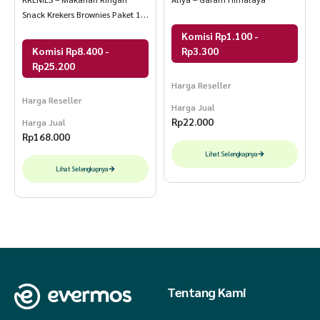
Snack Krekers Brownies Paket 12
Pcs
Komisi Rp1.100 -
Komisi Rp8.400 -
Rp3.300
Rp25.200
Harga Reseller
Harga Reseller
Harga Jual
Rp
22.000
Harga Jual
Rp
168.000
Lihat Selengkapnya
Lihat Selengkapnya
Tentang Kami