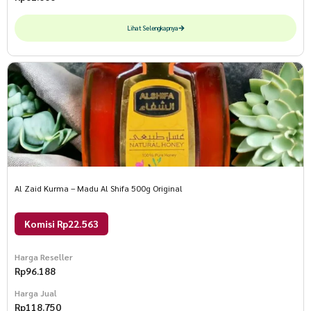
Lihat Selengkapnya
Al Zaid Kurma – Madu Al Shifa 500g Original
Komisi Rp22.563
Harga Reseller
Rp
96.188
Harga Jual
Rp
118.750