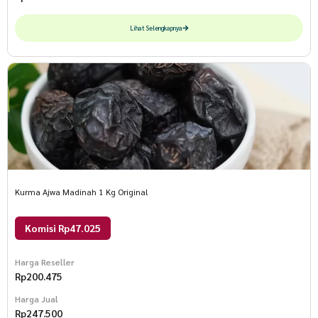
Lihat Selengkapnya
Kurma Ajwa Madinah 1 Kg Original
Komisi Rp47.025
Harga Reseller
Rp
200.475
Harga Jual
Rp
247.500