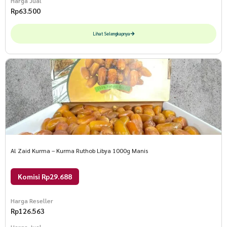
Harga Jual
Rp
63.500
Lihat Selengkapnya
Al Zaid Kurma – Kurma Ruthob Libya 1000g Manis
Komisi Rp29.688
Harga Reseller
Rp
126.563
Harga Jual