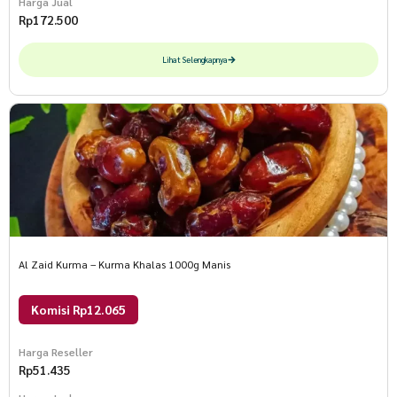
Harga Jual
Rp
172.500
Lihat Selengkapnya
Al Zaid Kurma – Kurma Khalas 1000g Manis
Komisi Rp12.065
Harga Reseller
Rp
51.435