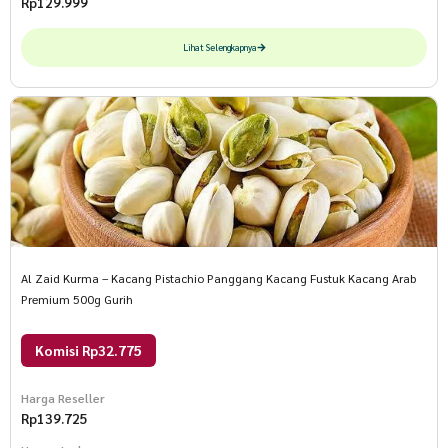
Rp
129.999
Lihat Selengkapnya
Al Zaid Kurma – Kacang Pistachio Panggang Kacang Fustuk Kacang Arab
Premium 500g Gurih
Komisi Rp32.775
Harga Reseller
Rp
139.725