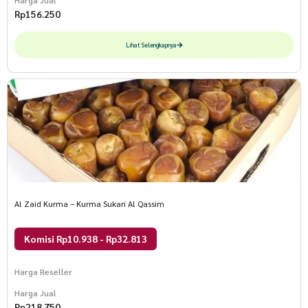
Rp
156.250
Lihat Selengkapnya
Al Zaid Kurma – Kurma Sukari Al Qassim
Komisi Rp10.938 - Rp32.813
Harga Reseller
Harga Jual
Rp
218.750